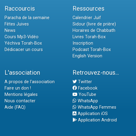
Raccourcis
Ressources
Paracha de la semaine
Calendrier Juif
Fêtes Juives
Sidour (livre de prière)
News
Horaires de Chabbath
Cours Mp3-Vidéo
Livres Torah-Box
Yéchiva Torah-Box
Inscription
Dédicacer un cours
Podcast Torah-Box
English Version
L'association
Retrouvez-nous...
A propos de l'association
Twitter
Faire un don !
Facebook
Mentions légales
YouTube
Nous contacter
WhatsApp
Aide (FAQ)
WhatsApp Femmes
Application iOS
Application Android