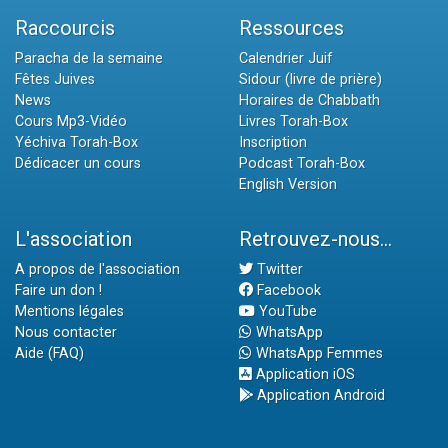
Raccourcis
Ressources
Paracha de la semaine
Calendrier Juif
Fêtes Juives
Sidour (livre de prière)
News
Horaires de Chabbath
Cours Mp3-Vidéo
Livres Torah-Box
Yéchiva Torah-Box
Inscription
Dédicacer un cours
Podcast Torah-Box
English Version
L'association
Retrouvez-nous...
A propos de l'association
Twitter
Faire un don !
Facebook
Mentions légales
YouTube
Nous contacter
WhatsApp
Aide (FAQ)
WhatsApp Femmes
Application iOS
Application Android