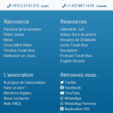
+972.2.37.41.515
+1.437.887.14.93
Israël
Canada
Raccourcis
Ressources
Paracha de la semaine
Calendrier Juif
Fêtes Juives
Sidour (livre de prière)
News
Horaires de Chabbath
Cours Mp3-Vidéo
Livres Torah-Box
Yéchiva Torah-Box
Inscription
Dédicacer un cours
Podcast Torah-Box
English Version
L'association
Retrouvez-nous...
A propos de l'association
Twitter
Faire un don !
Facebook
Mentions légales
YouTube
Nous contacter
WhatsApp
Aide (FAQ)
WhatsApp Femmes
Application iOS