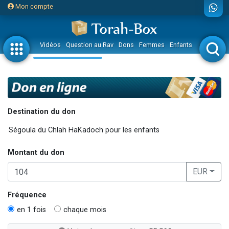
Mon compte
Vidéos
Question au Rav
Dons
Femmes
Enfants
Etude sur 
Destination du don
Montant du don
EUR
Fréquence
en 1 fois
chaque mois