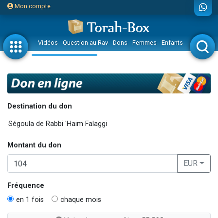
Mon compte
Vidéos
Question au Rav
Dons
Femmes
Enfants
Etude sur 
Destination du don
Montant du don
EUR
Fréquence
en 1 fois
chaque mois