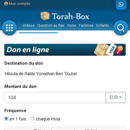
Mon compte
Vidéos
Question au Rav
Dons
Femmes
Enfants
Etude sur 
Destination du don
Montant du don
EUR
Fréquence
en 1 fois
chaque mois