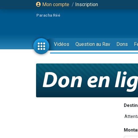
Mon compte
/
Inscription
Paracha Réé
Vidéos
Question au Rav
Dons
F
Destin
Monta