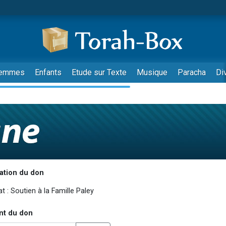
emmes
Enfants
Etude sur Texte
Musique
Paracha
Di
ation du don
nt du don