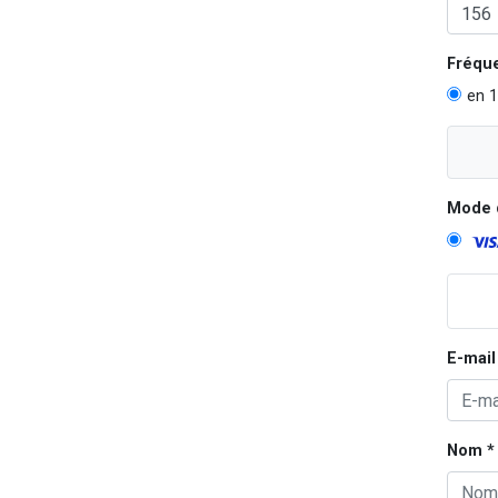
Fréqu
en 1
Mode 
E-mail
Nom *