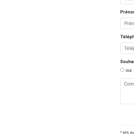
Préno
Télép
Souhai
oui
* 66% du