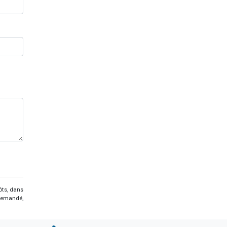
ôts, dans
 demandé,