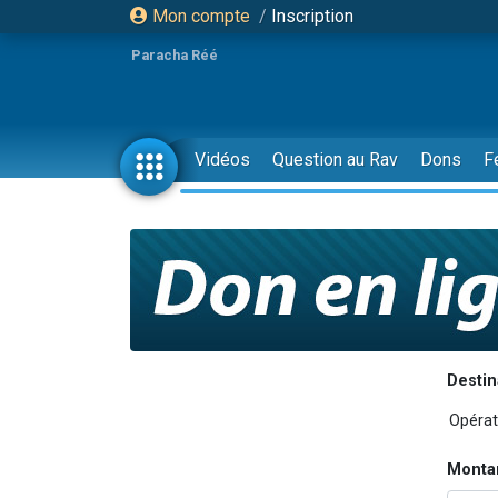
Mon compte
/
Inscription
Paracha Réé
Vidéos
Question au Rav
Dons
F
Destin
Monta