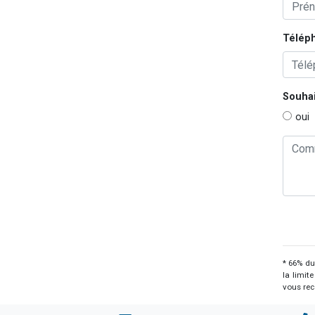
Télép
Souhai
oui
* 66% du
la limit
vous rec