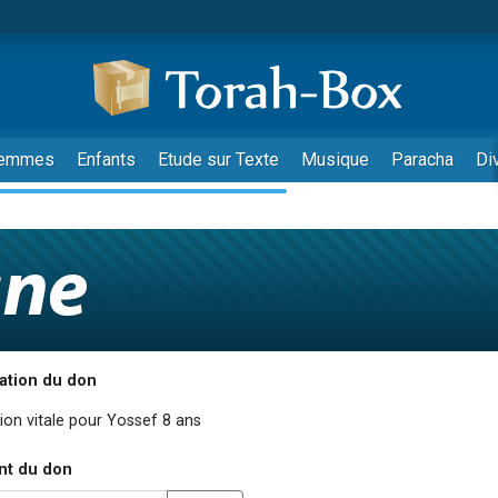
emmes
Enfants
Etude sur Texte
Musique
Paracha
Di
ation du don
nt du don