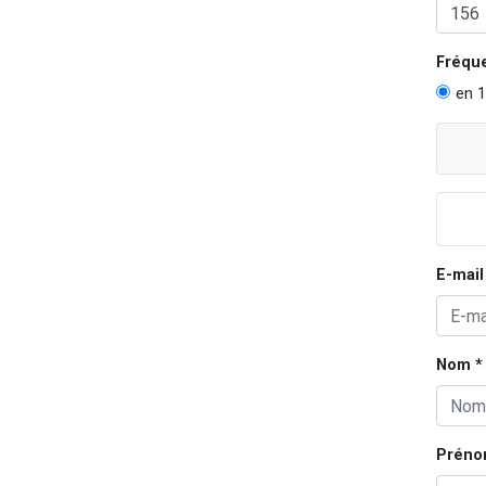
Fréqu
en 1
E-mail
Nom *
Préno