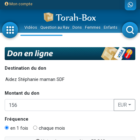
Mon compte
Vidéos
Question au Rav
Dons
Femmes
Enfants
Etude sur 
Destination du don
Montant du don
EUR
Fréquence
en 1 fois
chaque mois