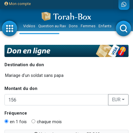
Mon compte
Vidéos
Question au Rav
Dons
Femmes
Enfants
Etude sur 
Destination du don
Montant du don
EUR
Fréquence
en 1 fois
chaque mois