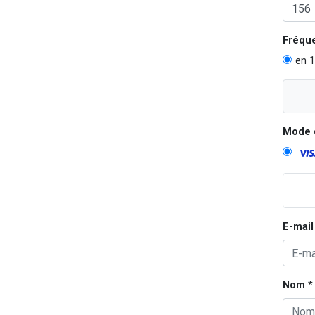
Fréqu
en 1
Mode 
E-mail
Nom *