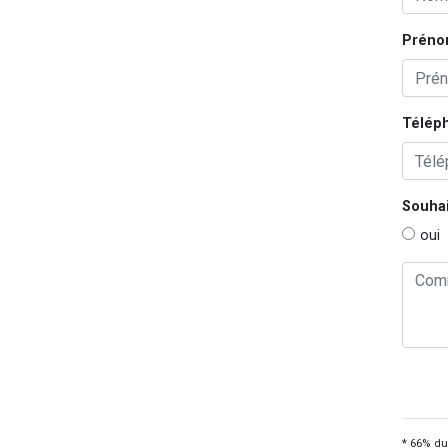
Préno
Télép
Souhai
oui
* 66% du