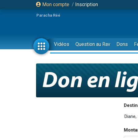
Mon compte
/
Inscription
Paracha Réé
Vidéos
Question au Rav
Dons
F
Destin
Monta