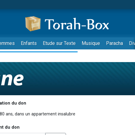
emmes
Enfants
Etude sur Texte
Musique
Paracha
Di
ation du don
nt du don