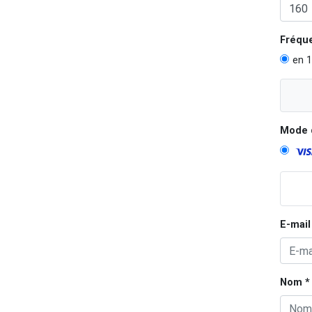
Fréqu
en 1
Mode 
E-mail
Nom *