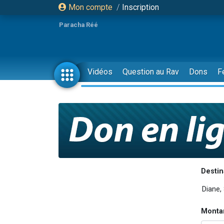
Mon compte
/
Inscription
Paracha Réé
Vidéos
Question au Rav
Dons
F
Destin
Monta