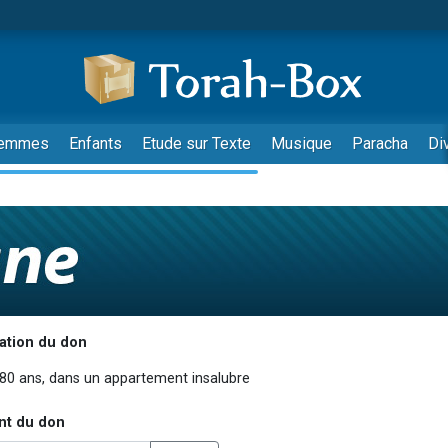
emmes
Enfants
Etude sur Texte
Musique
Paracha
Di
ation du don
nt du don