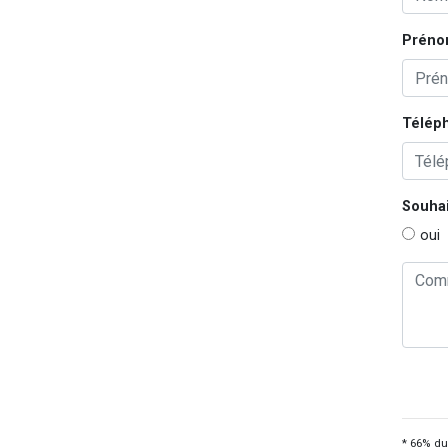
Préno
Télép
Souhai
oui
* 66% du