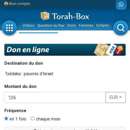
Mon compte
Vidéos
Question au Rav
Dons
Femmes
Enfants
Etude sur 
Destination du don
Montant du don
EUR
Fréquence
en 1 fois
chaque mois