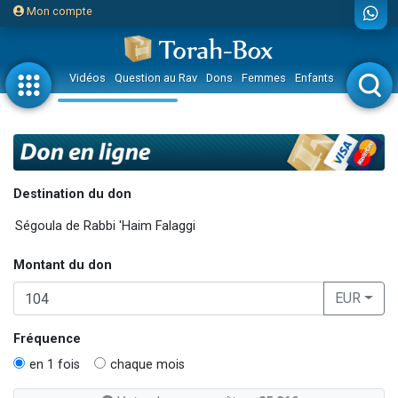
Mon compte
Vidéos
Question au Rav
Dons
Femmes
Enfants
Etude sur 
Destination du don
Montant du don
EUR
Fréquence
en 1 fois
chaque mois