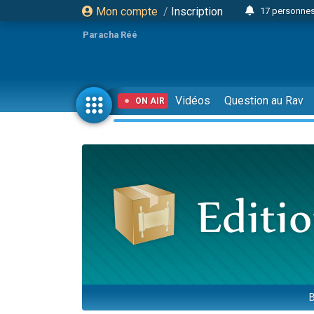
Mon compte
/
Inscription
17 personnes
4 personnes 
Paracha Réé
Il reste 
23 person
Eva vient de
Vidéos
Question au Rav
ON AIR
4 personnes 
3 personnes 
3 personn
Odaya vient 
13 personnes
2 personnes 
30 perso
12 nouve
Il reste 
3 personnes 