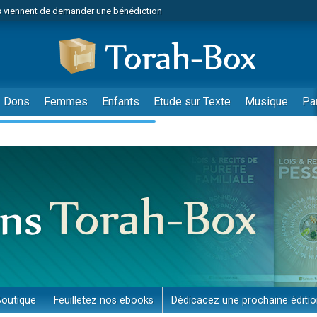
 viennent de demander une bénédiction
viennent de nous rejoindre sur WhatsApp
49 places pour étudier en groupe sur Zoom
nes viennent de faire un don pour Diane, 80 ans, dans un appartement insalu
 donner son Maasser
Dons
Femmes
Enfants
Etude sur Texte
Musique
Pa
viennent de nous rejoindre sur WhatsApp
viennent de nous rejoindre sur WhatsApp
es viennent de faire un don pour 5 jours de vacances aux Orphelins
de donner son Maasser
 viennent de demander une bénédiction
viennent de nous rejoindre sur WhatsApp
nnes viennent de faire un don pour Sauvez la jambe de Yohan
lles musiques dans Torah-Box Music
49 places pour étudier en groupe sur Zoom
Boutique
Feuilletez nos ebooks
Dédicacez une prochaine éditi
viennent de nous rejoindre sur WhatsApp