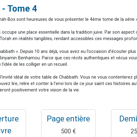
viennent de nous rejoindre sur WhatsApp
 - Tome 4
les musiques dans Torah-Box Music
orah-Box sont heureuses de vous présenter le 4ème tome de la série «
viennent de nous rejoindre sur WhatsApp
s occupe une place essentielle dans la tradition juive. Par son aspect c
es viennent de faire un don pour Tsédaka : pauvres d'Israel
 Torah en réalités tangibles, rendant accessibles ces messages profo
es viennent de faire un don pour 1 Journée de Vacances Pour les Enfants
Chabbath ». Depuis 10 ans déjà, vous avez eu l’occasion d’écouter p
Binyamin Benhamou. Parce que ces récits authentiques et vécus vous
’idée de les colliger en un recueil.
a l’invité idéal de votre table de Chabbath. Vous ne vous contenterez 
z lire, relire et conter à l’envi lors de ce jour saint ces histoires
ront positivement votre vision de la vie.
rture
Page entière
Demi
ivre
500 €
25