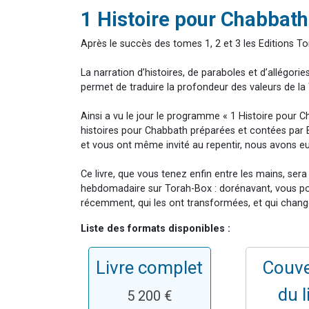
2 personnes 
1 Histoire pour Chabbath
2 nouvel
Après le succès des tomes 1, 2 et 3 les Editions T
3 personnes 
La narration d’histoires, de paraboles et d’allégorie
8 personn
permet de traduire la profondeur des valeurs de la
2 personn
Ainsi a vu le jour le programme « 1 Histoire pour 
histoires pour Chabbath préparées et contées par 
et vous ont même invité au repentir, nous avons eu l
Ce livre, que vous tenez enfin entre les mains, ser
hebdomadaire sur Torah-Box : dorénavant, vous pouve
récemment, qui les ont transformées, et qui change
Liste des formats disponibles :
Livre complet
Couve
du l
5 200 €