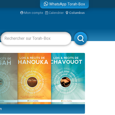
WhatsApp Torah-Box
Mon compte
Calendrier
Columbus
bre
racha
Divertissements
Livres
Rabbanim
on