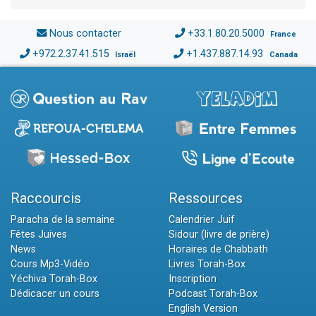
Nous contacter
+33.1.80.20.5000
France
+972.2.37.41.515
+1.437.887.14.93
Israël
Canada
Raccourcis
Ressources
Paracha de la semaine
Calendrier Juif
Fêtes Juives
Sidour (livre de prière)
News
Horaires de Chabbath
Cours Mp3-Vidéo
Livres Torah-Box
Yéchiva Torah-Box
Inscription
Dédicacer un cours
Podcast Torah-Box
English Version