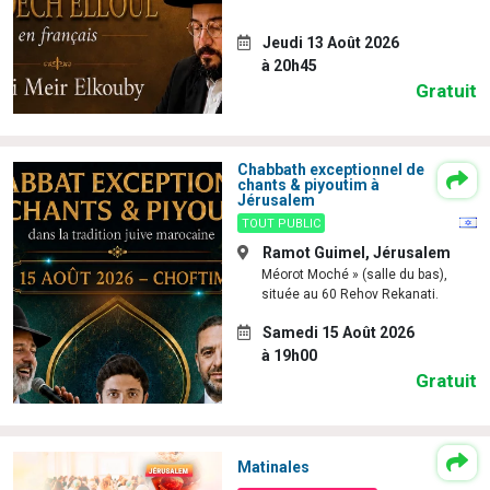
61 personnes viennent de demander une bénédiction
Jeudi 13 Août 2026
Il reste 49 places pour étudier en groupe sur Zoom
à 20h45
Ariel vient de donner son Maasser
Gratuit
Nathaniel vient de donner son Maasser
4 personnes viennent de nous rejoindre sur WhatsApp
Chabbath exceptionnel de
chants & piyoutim à
Jérusalem
TOUT PUBLIC
Ramot Guimel, Jérusalem
Méorot Moché » (salle du bas),
située au 60 Rehov Rekanati.
Samedi 15 Août 2026
à 19h00
Gratuit
Matinales