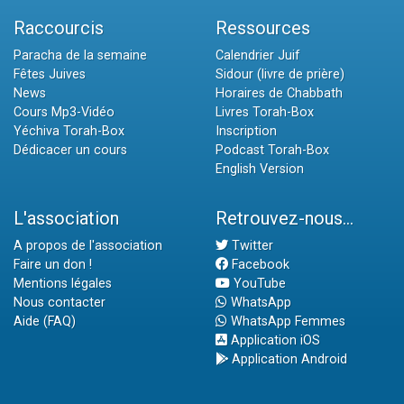
Raccourcis
Ressources
Paracha de la semaine
Calendrier Juif
Fêtes Juives
Sidour (livre de prière)
News
Horaires de Chabbath
Cours Mp3-Vidéo
Livres Torah-Box
Yéchiva Torah-Box
Inscription
Dédicacer un cours
Podcast Torah-Box
English Version
L'association
Retrouvez-nous...
A propos de l'association
Twitter
Faire un don !
Facebook
Mentions légales
YouTube
Nous contacter
WhatsApp
Aide (FAQ)
WhatsApp Femmes
Application iOS
Application Android