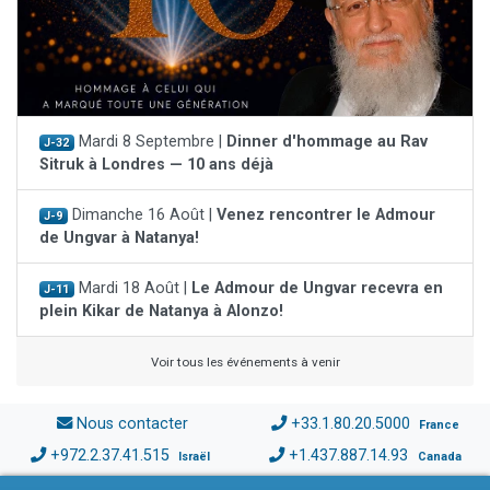
Mardi 8 Septembre |
Dinner d'hommage au Rav
J-32
Sitruk à Londres — 10 ans déjà
Dimanche 16 Août |
Venez rencontrer le Admour
J-9
de Ungvar à Natanya!
Mardi 18 Août |
Le Admour de Ungvar recevra en
J-11
plein Kikar de Natanya à Alonzo!
Voir tous les événements à venir
Nous contacter
+33.1.80.20.5000
France
+972.2.37.41.515
+1.437.887.14.93
Israël
Canada