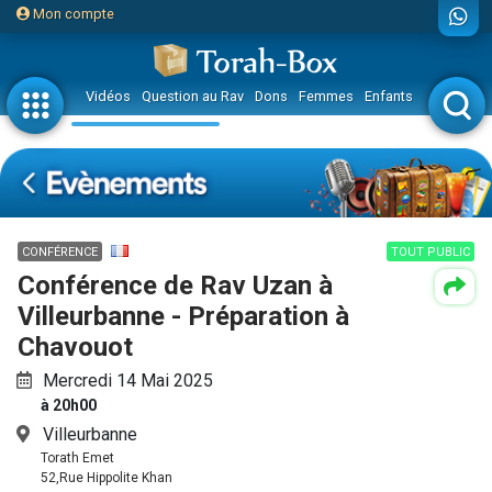
Mon compte
Vidéos
Question au Rav
Dons
Femmes
Enfants
Etude sur 
CONFÉRENCE
TOUT PUBLIC
Conférence de Rav Uzan à
Villeurbanne - Préparation à
Chavouot
Mercredi 14 Mai 2025
à 20h00
Villeurbanne
Torath Emet
52,Rue Hippolite Khan