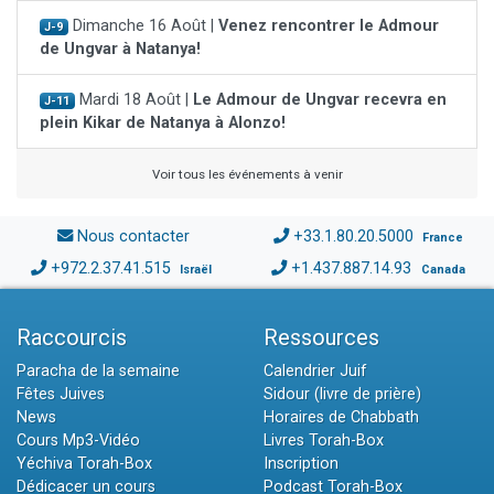
Dimanche 16 Août |
Venez rencontrer le Admour
J-9
de Ungvar à Natanya!
Mardi 18 Août |
Le Admour de Ungvar recevra en
J-11
plein Kikar de Natanya à Alonzo!
Voir tous les événements à venir
Nous contacter
+33.1.80.20.5000
France
+972.2.37.41.515
+1.437.887.14.93
Israël
Canada
Raccourcis
Ressources
Paracha de la semaine
Calendrier Juif
Fêtes Juives
Sidour (livre de prière)
News
Horaires de Chabbath
Cours Mp3-Vidéo
Livres Torah-Box
Yéchiva Torah-Box
Inscription
Dédicacer un cours
Podcast Torah-Box