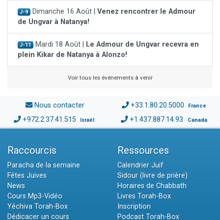
Dimanche 16 Août |
Venez rencontrer le Admour
J-9
de Ungvar à Natanya!
Mardi 18 Août |
Le Admour de Ungvar recevra en
J-11
plein Kikar de Natanya à Alonzo!
Voir tous les événements à venir
Nous contacter
+33.1.80.20.5000
France
+972.2.37.41.515
+1.437.887.14.93
Israël
Canada
Raccourcis
Ressources
Paracha de la semaine
Calendrier Juif
Fêtes Juives
Sidour (livre de prière)
News
Horaires de Chabbath
Cours Mp3-Vidéo
Livres Torah-Box
Yéchiva Torah-Box
Inscription
Dédicacer un cours
Podcast Torah-Box