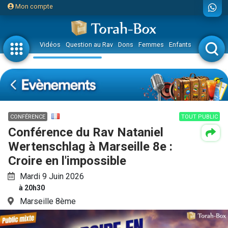
Mon compte
Vidéos
Question au Rav
Dons
Femmes
Enfants
Etude sur 
CONFÉRENCE
TOUT PUBLIC
Conférence du Rav Nataniel
Wertenschlag à Marseille 8e :
Croire en l'impossible
Mardi 9 Juin 2026
à 20h30
Marseille 8ème