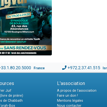
+33.1.80.20.5000
+972.2.37.41.515
France
Is
ources
L'association
ier Juif
A propos de l'association
(livre de prière)
Faire un don !
es de Chabbath
Mentions légales
 Torah-Box
Nous contacter