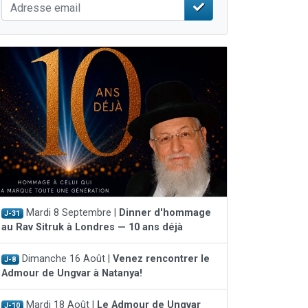
Mardi 8 Septembre |
Dinner d'hommage
J-31
au Rav Sitruk à Londres — 10 ans déjà
Dimanche 16 Août |
Venez rencontrer le
J-8
Admour de Ungvar à Natanya!
Mardi 18 Août |
Le Admour de Ungvar
J-10