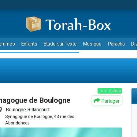
emmes
Enfants
Etude sur Texte
Musique
Paracha
Di
TOUT PUBLIC
ynagogue de Boulogne
Partager
Boulogne Billancourt
Synagogue de Boulogne, 43 rue des
Abondances