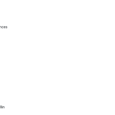
nces
lin