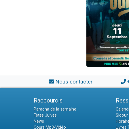
Nous contacter
Raccourcis
Ress
Paracha de la semaine
Calendr
Fêtes Juives
Sidour 
News
Horair
Cours Mp3-Vidéo
Livres