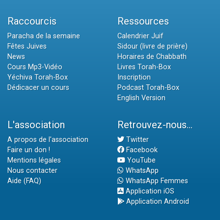
Raccourcis
Ressources
Paracha de la semaine
Calendrier Juif
Fêtes Juives
Sidour (livre de prière)
News
Horaires de Chabbath
Cours Mp3-Vidéo
Livres Torah-Box
Yéchiva Torah-Box
Inscription
Dédicacer un cours
Podcast Torah-Box
English Version
L'association
Retrouvez-nous...
A propos de l'association
Twitter
Faire un don !
Facebook
Mentions légales
YouTube
Nous contacter
WhatsApp
Aide (FAQ)
WhatsApp Femmes
Application iOS
Application Android