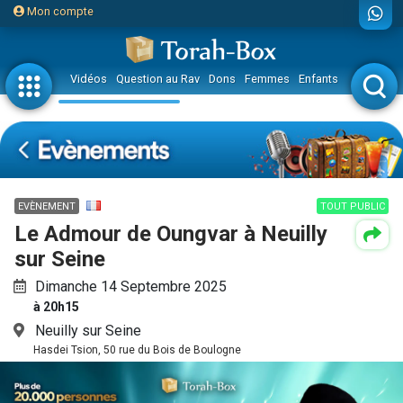
Mon compte
Vidéos
Question au Rav
Dons
Femmes
Enfants
Etude sur 
EVÈNEMENT
TOUT PUBLIC
Le Admour de Oungvar à Neuilly
sur Seine
Dimanche 14 Septembre 2025
à 20h15
Neuilly sur Seine
Hasdei Tsion, 50 rue du Bois de Boulogne