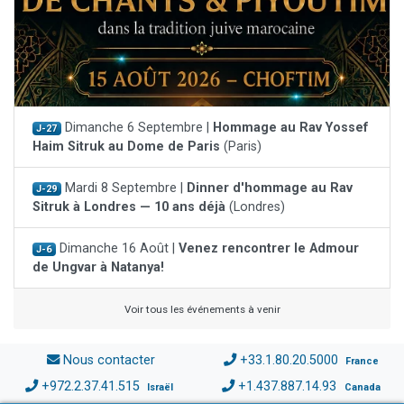
Dimanche 6 Septembre |
Hommage au Rav Yossef
J-27
Haim Sitruk au Dome de Paris
(Paris)
Mardi 8 Septembre |
Dinner d'hommage au Rav
J-29
Sitruk à Londres — 10 ans déjà
(Londres)
Dimanche 16 Août |
Venez rencontrer le Admour
J-6
de Ungvar à Natanya!
Voir tous les événements à venir
Nous contacter
+33.1.80.20.5000
France
+972.2.37.41.515
+1.437.887.14.93
Israël
Canada