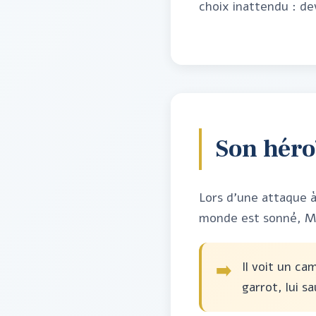
choix inattendu : de
Son hér
Lors d'une attaque à
monde est sonné, Mo
Il voit un ca
➡️
garrot, lui sa