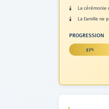
La cérémonie d
La famille ne 
PROGRESSION
57%