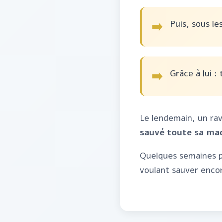
Puis, sous le
➡️
Grâce à lui :
➡️
Le lendemain, un ra
sauvé toute sa mac
Quelques semaines p
voulant sauver encor