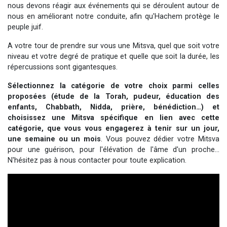
nous devons réagir aux événements qui se déroulent autour de
Nouvelle émission radio : Visions de grandeur n°104 : Le Chabbath et le Birkat Hamazone à travers le temps
nous en améliorant notre conduite, afin qu'Hachem protège le
61 personnes viennent de demander une bénédiction
peuple juif.
Ariel vient de donner son Maasser
A votre tour de prendre sur vous une Mitsva, quel que soit votre
Il reste 49 places pour étudier en groupe sur Zoom
niveau et votre degré de pratique et quelle que soit la durée, les
répercussions sont gigantesques.
Eva vient de donner son Maasser
Sélectionnez la catégorie de votre choix parmi celles
proposées (étude de la Torah, pudeur, éducation des
enfants, Chabbath, Nidda, prière, bénédiction…) et
choisissez une Mitsva spécifique en lien avec cette
catégorie, que vous vous engagerez à tenir sur un jour,
une semaine ou un mois
. Vous pouvez dédier votre Mitsva
pour une guérison, pour l'élévation de l'âme d'un proche...
N'hésitez pas à nous contacter pour toute explication.