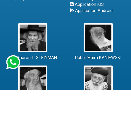
Application iOS
Application Android
Rav Aharon L. STEINMAN
Rabbi 'Haïm KANIEWSKI
Rabbi David ABI'HSSIRA
Rav Chlomo AMAR