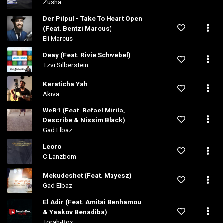
Zusha
Der Pilpul - Take To Heart Open
(Feat. Bentzi Marcus)
Eli Marcus
Deay (Feat. Rivie Schwebel)
Tzvi Silberstein
Keraticha Yah
Akiva
WeR1 (Feat. Refael Mirila,
Describe & Nissim Black)
Gad Elbaz
Leoro
C Lanzbom
Mekudeshet (Feat. Mayesz)
Gad Elbaz
El Adir (Feat. Amitai Benhamou
& Yaakov Benadiba)
Torah-Box