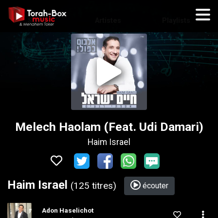
Styles
Artistes
Playlists
Melech Haolam (Feat. Udi Damari)
Haim Israel
Haim Israel
(125 titres)
écouter
Adon Haselichot