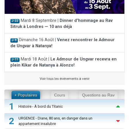
Mardi 8 Septembre |
Dinner d'hommage au Rav
J-32
Sitruk à Londres — 10 ans déjà
Dimanche 16 Août |
Venez rencontrer le Admour
J-9
de Ungvar à Natanya!
Mardi 18 Août |
Le Admour de Ungvar recevra en
J-11
plein Kikar de Natanya à Alonzo!
Voir tous les événements à venir
+ Populaires
Cours
Questions au Rav
1
Histoire - À bord du Titanic
2
URGENCE - Diane, 80 ans, en danger dans un
appartement insalubre