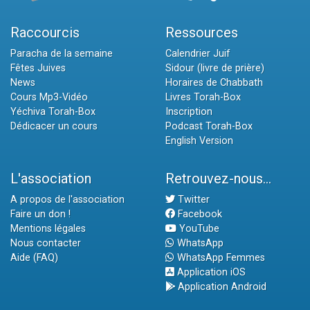
Raccourcis
Ressources
Paracha de la semaine
Calendrier Juif
Fêtes Juives
Sidour (livre de prière)
News
Horaires de Chabbath
Cours Mp3-Vidéo
Livres Torah-Box
Yéchiva Torah-Box
Inscription
Dédicacer un cours
Podcast Torah-Box
English Version
L'association
Retrouvez-nous...
A propos de l'association
Twitter
Faire un don !
Facebook
Mentions légales
YouTube
Nous contacter
WhatsApp
Aide (FAQ)
WhatsApp Femmes
Application iOS
Application Android