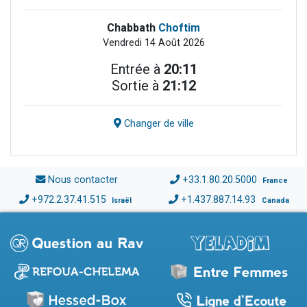
Chabbath
Choftim
Vendredi 14 Août 2026
Entrée à
20:11
Sortie à
21:12
Changer de ville
Nous contacter
+33.1.80.20.5000
France
+972.2.37.41.515
+1.437.887.14.93
Israël
Canada