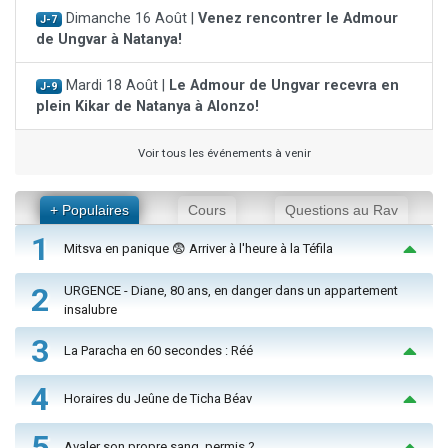
Dimanche 16 Août |
Venez rencontrer le Admour
J-7
de Ungvar à Natanya!
Mardi 18 Août |
Le Admour de Ungvar recevra en
J-9
plein Kikar de Natanya à Alonzo!
Voir tous les événements à venir
+ Populaires
Cours
Questions au Rav
1
Mitsva en panique 😨 Arriver à l'heure à la Téfila
2
URGENCE - Diane, 80 ans, en danger dans un appartement
insalubre
3
La Paracha en 60 secondes : Réé
4
Horaires du Jeûne de Ticha Béav
5
Avaler son propre sang, permis ?