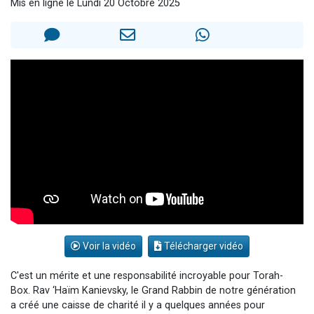
Mis en ligne le Lundi 20 Octobre 2025
3 personnes viennent de nous rejoindre sur WhatsApp
3 personnes viennent de faire un don pour 5 jours de vacances aux Orphelins
Odaya vient de donner son Maasser
13 personnes viennent de demander une bénédiction
3 personnes viennent de nous rejoindre sur WhatsApp
Voir la vidéo
Télécharger vidéo
C'est un mérite et une responsabilité incroyable pour Torah-
Box. Rav ‘Haïm Kanievsky, le Grand Rabbin de notre génération
a créé une caisse de charité il y a quelques années pour