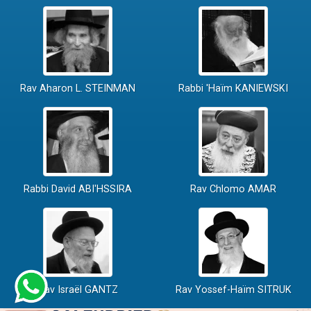
Rav Aharon L. STEINMAN
Rabbi 'Haïm KANIEWSKI
Rabbi David ABI'HSSIRA
Rav Chlomo AMAR
Rav Israël GANTZ
Rav Yossef-Haïm SITRUK