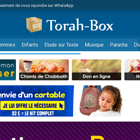
viennent de nous rejoindre sur WhatsApp
es viennent de faire un don pour Reloger Rivka, 6 enfants, victime de violences
es viennent de faire un don pour 1 Journée de Vacances Pour les Enfants
 viennent de demander une bénédiction
viennent de nous rejoindre sur WhatsApp
emmes
Enfants
Etude sur Texte
Musique
Paracha
Di
49 places pour étudier en groupe sur Zoom
nes viennent de faire un don pour Diane, 80 ans, dans un appartement insalu
 donner son Maasser
viennent de nous rejoindre sur WhatsApp
viennent de nous rejoindre sur WhatsApp
es viennent de faire un don pour 5 jours de vacances aux Orphelins
de donner son Maasser
 viennent de demander une bénédiction
viennent de nous rejoindre sur WhatsApp
nnes viennent de faire un don pour Sauvez la jambe de Yohan