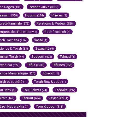
os Sages
Pensée Juive
(131)
(3087)
essah
Pourim
Prières
(1508)
(274)
(3)
ureté Familiale
Relations & Pudeur
(578)
(528)
espect des Parents
Roch 'Hodech
(247)
(4)
och Hachana
Santé
(296)
(1)
cience & Torah
Sexualité
(33)
(8)
im'hat Torah
Souccot
Talmud
(47)
(502)
(1)
echouva
Téfila
Téfilines
(122)
(2230)
(356)
emps Messianique
Toledot
(124)
(1)
orah et société
Torah-Box & vous
(1)
(1)
ou Béav
Tou Bichvat
Tsédaka
(3)
(24)
(397)
sitsit
Tsniout
Vayichla'h
(167)
(634)
(1)
ézot Haberakha
Yom Kippour
(1)
(318)