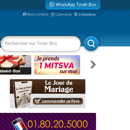
WhatsApp Torah-Box
...
Mon compte
Calendrier
Columbus
vertissements
Livres
Rabbanim
bre