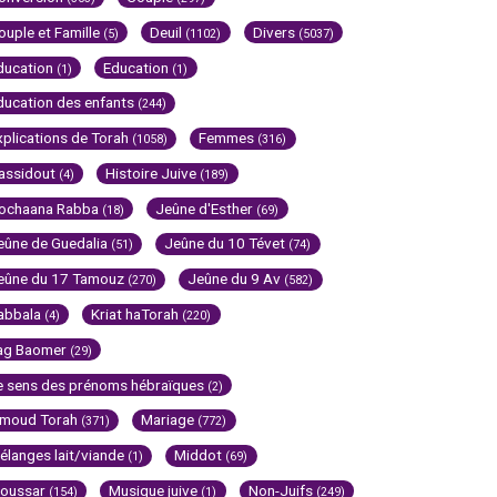
ouple et Famille
Deuil
Divers
(5)
(1102)
(5037)
ducation
Education
(1)
(1)
ducation des enfants
(244)
xplications de Torah
Femmes
(1058)
(316)
assidout
Histoire Juive
(4)
(189)
ochaana Rabba
Jeûne d'Esther
(18)
(69)
eûne de Guedalia
Jeûne du 10 Tévet
(51)
(74)
eûne du 17 Tamouz
Jeûne du 9 Av
(270)
(582)
abbala
Kriat haTorah
(4)
(220)
ag Baomer
(29)
e sens des prénoms hébraïques
(2)
imoud Torah
Mariage
(371)
(772)
élanges lait/viande
Middot
(1)
(69)
oussar
Musique juive
Non-Juifs
(154)
(1)
(249)