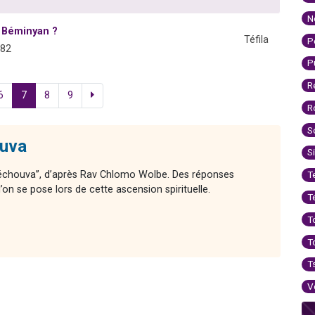
N
a Béminyan ?
Téfila
P
982
P
R
6
7
8
9
R
S
ouva
S
 Téchouva”, d’après Rav Chlomo Wolbe. Des réponses
T
on se pose lors de cette ascension spirituelle.
T
T
T
T
V