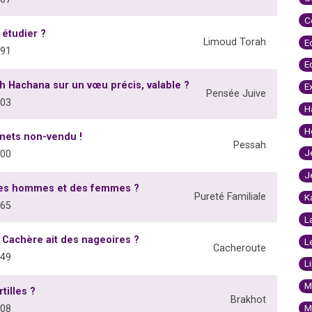
C
étudier ?
Limoud Torah
E
891
E
ch Hachana sur un vœu précis, valable ?
E
Pensée Juive
603
H
H
amets non-vendu !
Pessah
J
100
J
 des hommes et des femmes ?
Pureté Familiale
K
665
L
Cachère ait des nageoires ?
L
Cacheroute
149
L
M
tilles ?
Brakhot
M
808