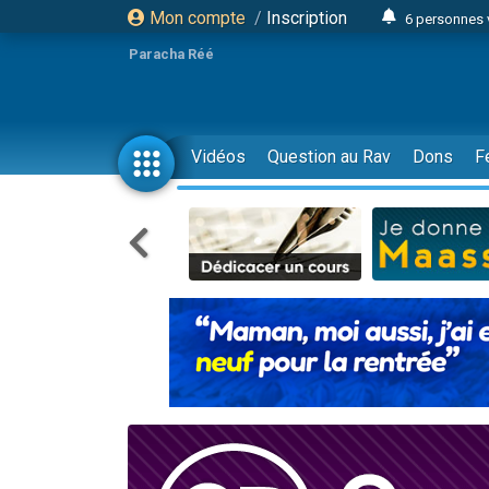
Mon compte
/
Inscription
6 personnes 
4 personn
Paracha Réé
2 personn
17 personnes
4 personnes 
Vidéos
Question au Rav
Dons
F
Il reste 
23 person
Eva vient de
4 personnes 
3 personnes 
3 personn
Odaya vient 
13 personnes
2 personnes 
30 perso