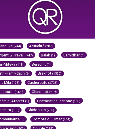
Hanouka
Actualité
(244)
(287)
rgent & Travail
Balak
Bamidbar
(747)
(1)
(1)
ar-Mitsva
Berechit
(118)
(1)
eth-Hamikdach
Brakhot
(6)
(1520)
rit-Mila
Cacheroute
(176)
(3703)
habbath
Chavouot
(2429)
(219)
hémini Atseret
Chemirat haLachone
(5)
(188)
hemita
Chiddoukh
(135)
(200)
ommunauté
Compte du Omer
(3)
(264)
onversion
Couple
(303)
(297)