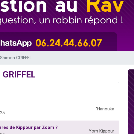
49 places pour étudier en groupe sur Zoom
lles musiques dans Torah-Box Music
viennent de nous rejoindre sur WhatsApp
viennent de nous rejoindre sur WhatsApp
viennent de nous rejoindre sur WhatsApp
 Shimon GRIFFEL
n GRIFFEL
'Hanouka
725
ières de Kippour par Zoom ?
Yom Kippour