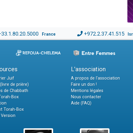
+33.1.80.20.5000
+972.2.37.41.515
France
Is
ources
L'association
ier Juif
A propos de l'association
(livre de prière)
Faire un don !
es de Chabbath
Mentions légales
 Torah-Box
Nous contacter
tion
Aide (FAQ)
t Torah-Box
 Version