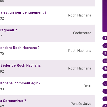
755
 est un jour de jugement ?
Roch Hachana
632
d'agneau ?
Cacheroute
571
'
A
pendant Roch Hachana ?
Roch Hachana
B
470
B
u Séder de Roch Hachana
Roch Hachana
B
492
C
Hachana, comment agir ?
C
Deuil
393
C
C
u Coronavirus ?
Pensée Juive
C
867