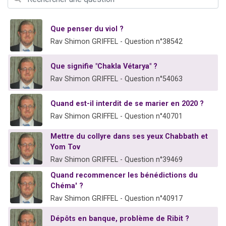
2 personnes viennent de nous rejoindre sur WhatsApp
2 nouvelles musiques dans Torah-Box Music
Que penser du viol ?
3 personnes viennent de nous rejoindre sur WhatsApp
Rav Shimon GRIFFEL - Question n°38542
8 personnes viennent de faire un don pour Tsédaka : pauvres d'Israel
Que signifie "Chakla Vétarya" ?
2 personnes viennent de faire un don pour 1 Journée de Vacances Pour les Enfants
Rav Shimon GRIFFEL - Question n°54063
Quand est-il interdit de se marier en 2020 ?
Rav Shimon GRIFFEL - Question n°40701
Mettre du collyre dans ses yeux Chabbath et
Yom Tov
Rav Shimon GRIFFEL - Question n°39469
Quand recommencer les bénédictions du
Chéma' ?
Rav Shimon GRIFFEL - Question n°40917
Dépôts en banque, problème de Ribit ?