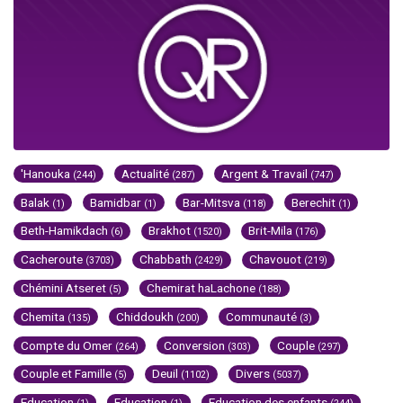
'Hanouka
Actualité
Argent & Travail
(244)
(287)
(747)
Balak
Bamidbar
Bar-Mitsva
Berechit
(1)
(1)
(118)
(1)
Beth-Hamikdach
Brakhot
Brit-Mila
(6)
(1520)
(176)
Cacheroute
Chabbath
Chavouot
(3703)
(2429)
(219)
Chémini Atseret
Chemirat haLachone
(5)
(188)
Chemita
Chiddoukh
Communauté
(135)
(200)
(3)
Compte du Omer
Conversion
Couple
(264)
(303)
(297)
Couple et Famille
Deuil
Divers
(5)
(1102)
(5037)
Education
Education
Education des enfants