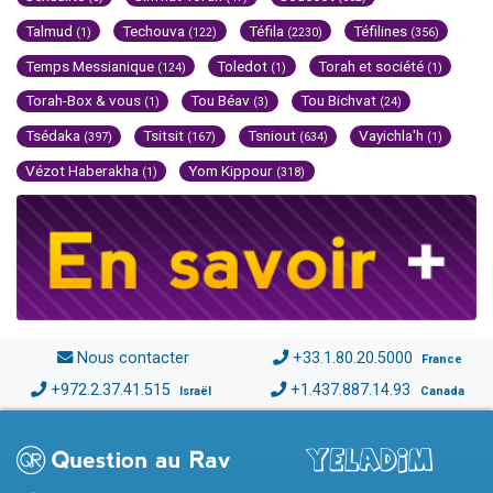
Talmud
Techouva
Téfila
Téfilines
(1)
(122)
(2230)
(356)
Temps Messianique
Toledot
Torah et société
(124)
(1)
(1)
Torah-Box & vous
Tou Béav
Tou Bichvat
(1)
(3)
(24)
Tsédaka
Tsitsit
Tsniout
Vayichla'h
(397)
(167)
(634)
(1)
Vézot Haberakha
Yom Kippour
(1)
(318)
Nous contacter
+33.1.80.20.5000
France
+972.2.37.41.515
+1.437.887.14.93
Israël
Canada