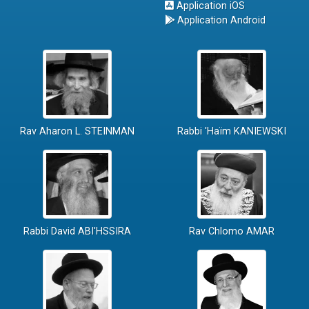
Application iOS
Application Android
Rav Aharon L. STEINMAN
Rabbi 'Haïm KANIEWSKI
Rabbi David ABI'HSSIRA
Rav Chlomo AMAR