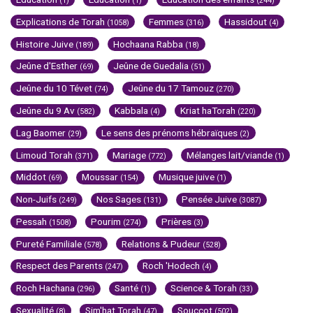
(1)
(1)
(244)
Explications de Torah
Femmes
Hassidout
(1058)
(316)
(4)
Histoire Juive
Hochaana Rabba
(189)
(18)
Jeûne d'Esther
Jeûne de Guedalia
(69)
(51)
Jeûne du 10 Tévet
Jeûne du 17 Tamouz
(74)
(270)
Jeûne du 9 Av
Kabbala
Kriat haTorah
(582)
(4)
(220)
Lag Baomer
Le sens des prénoms hébraïques
(29)
(2)
Limoud Torah
Mariage
Mélanges lait/viande
(371)
(772)
(1)
Middot
Moussar
Musique juive
(69)
(154)
(1)
Non-Juifs
Nos Sages
Pensée Juive
(249)
(131)
(3087)
Pessah
Pourim
Prières
(1508)
(274)
(3)
Pureté Familiale
Relations & Pudeur
(578)
(528)
Respect des Parents
Roch 'Hodech
(247)
(4)
Roch Hachana
Santé
Science & Torah
(296)
(1)
(33)
Sexualité
Sim'hat Torah
Souccot
(8)
(47)
(502)