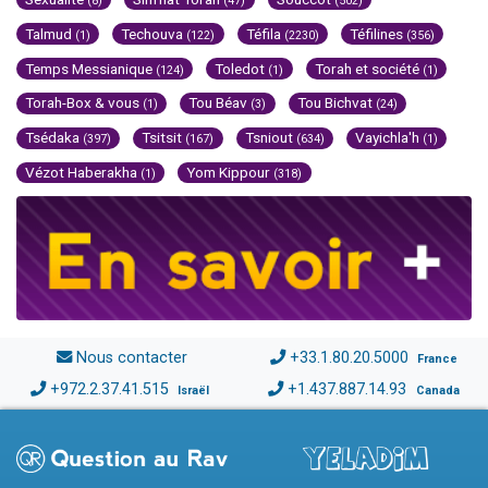
(8)
(47)
(502)
Talmud
Techouva
Téfila
Téfilines
(1)
(122)
(2230)
(356)
Temps Messianique
Toledot
Torah et société
(124)
(1)
(1)
Torah-Box & vous
Tou Béav
Tou Bichvat
(1)
(3)
(24)
Tsédaka
Tsitsit
Tsniout
Vayichla'h
(397)
(167)
(634)
(1)
Vézot Haberakha
Yom Kippour
(1)
(318)
Nous contacter
+33.1.80.20.5000
France
+972.2.37.41.515
+1.437.887.14.93
Israël
Canada