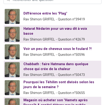
2 personnes viennent de nous rejoindre sur WhatsApp
2 nouvelles musiques dans Torah-Box Music
Différence entre les "Plag"
3 personnes viennent de nous rejoindre sur WhatsApp
Rav Shimon GRIFFEL - Question n°39419
8 personnes viennent de faire un don pour Tsédaka : pauvres d'Israel
Hatarat Nédarim pour un vœu dit à voix
2 personnes viennent de faire un don pour 1 Journée de Vacances Pour les Enfants
basse
Rav Shimon GRIFFEL - Question n°42679
Voir un peu de cheveux sous le foulard ?!
Rav Shimon GRIFFEL - Question n°50596
Chabbath : faire Hatmana dans quelque
chose qui crée de la chaleur
Rav Shimon GRIFFEL - Question n°50473
Pourquoi les Téhilim sont divisés selon les
jours de la semaine ?
Rav Shimon GRIFFEL - Question n°50655
Magasin où acheter son 'Hamets après