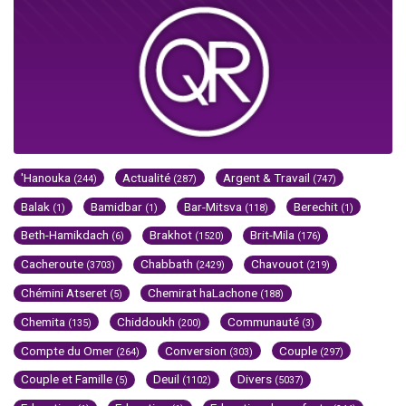
'Hanouka
Actualité
Argent & Travail
(244)
(287)
(747)
Balak
Bamidbar
Bar-Mitsva
Berechit
(1)
(1)
(118)
(1)
Beth-Hamikdach
Brakhot
Brit-Mila
(6)
(1520)
(176)
Cacheroute
Chabbath
Chavouot
(3703)
(2429)
(219)
Chémini Atseret
Chemirat haLachone
(5)
(188)
Chemita
Chiddoukh
Communauté
(135)
(200)
(3)
Compte du Omer
Conversion
Couple
(264)
(303)
(297)
Couple et Famille
Deuil
Divers
(5)
(1102)
(5037)