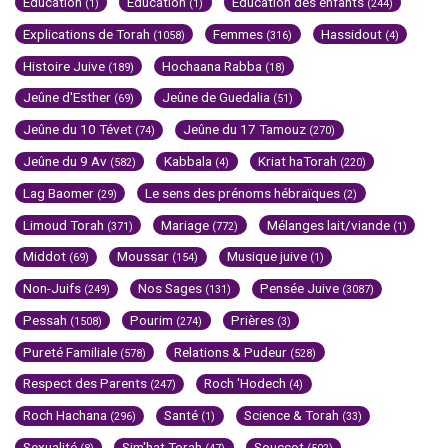
Education
Education
Education des enfants
(1)
(1)
(244)
Explications de Torah
Femmes
Hassidout
(1058)
(316)
(4)
Histoire Juive
Hochaana Rabba
(189)
(18)
Jeûne d'Esther
Jeûne de Guedalia
(69)
(51)
Jeûne du 10 Tévet
Jeûne du 17 Tamouz
(74)
(270)
Jeûne du 9 Av
Kabbala
Kriat haTorah
(582)
(4)
(220)
Lag Baomer
Le sens des prénoms hébraïques
(29)
(2)
Limoud Torah
Mariage
Mélanges lait/viande
(371)
(772)
(1)
Middot
Moussar
Musique juive
(69)
(154)
(1)
Non-Juifs
Nos Sages
Pensée Juive
(249)
(131)
(3087)
Pessah
Pourim
Prières
(1508)
(274)
(3)
Pureté Familiale
Relations & Pudeur
(578)
(528)
Respect des Parents
Roch 'Hodech
(247)
(4)
Roch Hachana
Santé
Science & Torah
(296)
(1)
(33)
Sexualité
Sim'hat Torah
Souccot