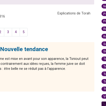
N
Explications de Torah
P
316
P
R
2
3
4
5
R
S
 Nouvelle tendance
S
me est mise en avant pour son apparence, la Tsniout peut
T
 contrairement aux idées reçues, la femme juive se doit
T
s : être belle ne se réduit pas à l'apparence.
T
T
T
V