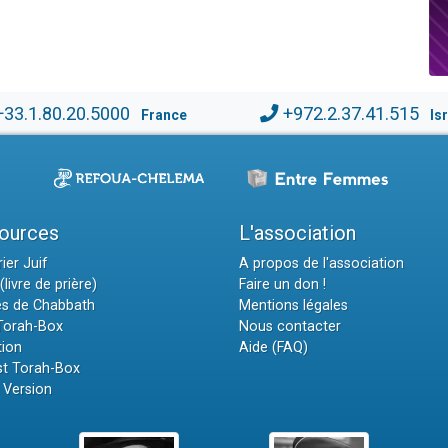
+33.1.80.20.5000
+972.2.37.41.515
France
Is
ources
L'association
ier Juif
A propos de l'association
(livre de prière)
Faire un don !
es de Chabbath
Mentions légales
 Torah-Box
Nous contacter
tion
Aide (FAQ)
t Torah-Box
 Version