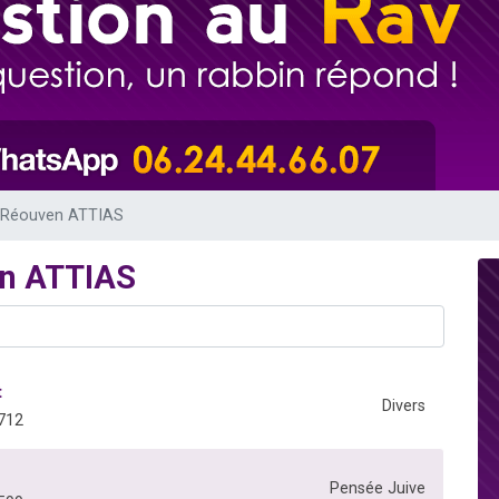
 viennent de demander une bénédiction
viennent de nous rejoindre sur WhatsApp
49 places pour étudier en groupe sur Zoom
 donner son Maasser
donner son Maasser
v Réouven ATTIAS
en ATTIAS
t
Divers
712
Pensée Juive