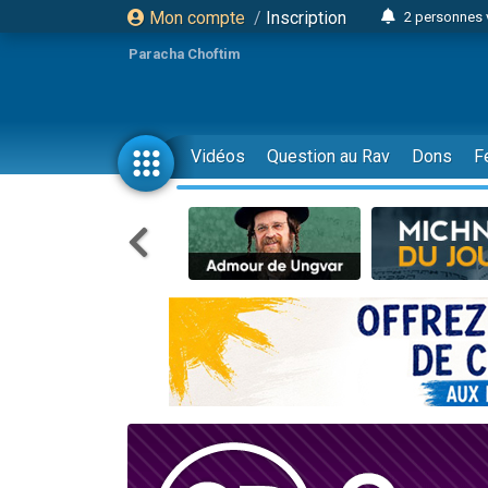
Mon compte
/
Inscription
2 personnes 
Lisbel Esthe
Paracha Choftim
3 person
2 personn
3 personnes 
Vidéos
Question au Rav
Dons
F
11 personnes
3 personn
Il reste 
2 personnes 
29 personnes
Il reste 
2 personnes 
6 personnes 
4 personn
2 personn