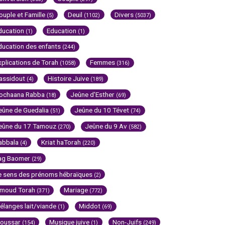
ouple et Famille
Deuil
Divers
(5)
(1102)
(5037)
ducation
Education
(1)
(1)
ducation des enfants
(244)
xplications de Torah
Femmes
(1058)
(316)
assidout
Histoire Juive
(4)
(189)
ochaana Rabba
Jeûne d'Esther
(18)
(69)
eûne de Guedalia
Jeûne du 10 Tévet
(51)
(74)
eûne du 17 Tamouz
Jeûne du 9 Av
(270)
(582)
abbala
Kriat haTorah
(4)
(220)
ag Baomer
(29)
e sens des prénoms hébraïques
(2)
imoud Torah
Mariage
(371)
(772)
élanges lait/viande
Middot
(1)
(69)
oussar
Musique juive
Non-Juifs
(154)
(1)
(249)