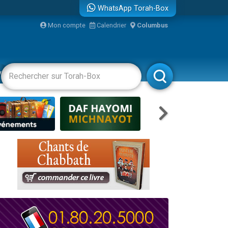
WhatsApp Torah-Box
Mon compte
Calendrier
Columbus
vertissements
Livres
Rabbanim
re
...