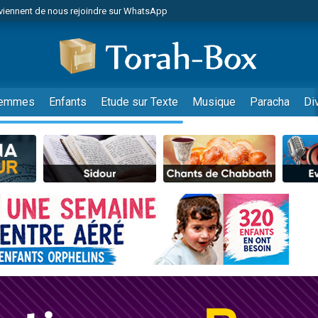
viennent de nous rejoindre sur WhatsApp
r vient de donner son Maasser
nes viennent de faire un don pour Événements Torah-Box
es viennent de faire un don pour Tsédaka : pauvres d'Israel
viennent de nous rejoindre sur WhatsApp
emmes
Enfants
Etude sur Texte
Musique
Paracha
Di
 viennent de demander une bénédiction
es viennent de faire un don pour Diane, 80 ans, dans un appartement insalub
49 places pour étudier en groupe sur Zoom
viennent de nous rejoindre sur WhatsApp
 viennent de demander une bénédiction
49 places pour étudier en groupe sur Zoom
viennent de nous rejoindre sur WhatsApp
viennent de nous rejoindre sur WhatsApp
es viennent de faire un don pour Reloger Rivka, 6 enfants, victime de violences
es viennent de faire un don pour 1 Journée de Vacances Pour les Enfants