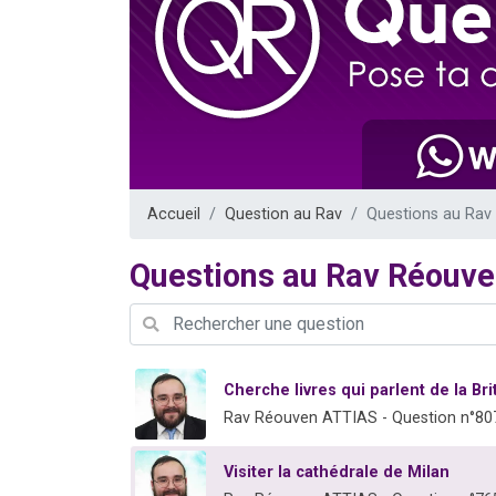
17 personnes
4 personnes 
Il reste 
Eva vient de
Eli vient de 
Accueil
Question au Rav
Questions au Ra
Questions au Rav Réouv
Cherche livres qui parlent de la Bri
Rav Réouven ATTIAS - Question n°80
Visiter la cathédrale de Milan