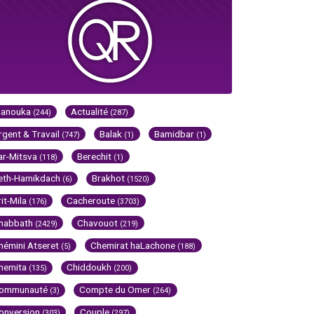
Hanouka
Actualité
(244)
(287)
rgent & Travail
Balak
Bamidbar
(747)
(1)
(1)
ar-Mitsva
Berechit
(118)
(1)
eth-Hamikdach
Brakhot
(6)
(1520)
rit-Mila
Cacheroute
(176)
(3703)
habbath
Chavouot
(2429)
(219)
hémini Atseret
Chemirat haLachone
(5)
(188)
hemita
Chiddoukh
(135)
(200)
ommunauté
Compte du Omer
(3)
(264)
onversion
Couple
(303)
(297)