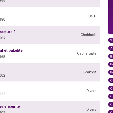
599
Deuil
180
racture ?
Chabbath
287
'
A
l et bakélite
Cacheroute
B
165
B
Brakhot
B
002
C
C
Divers
033
C
C
er enceinte
Divers
C
202