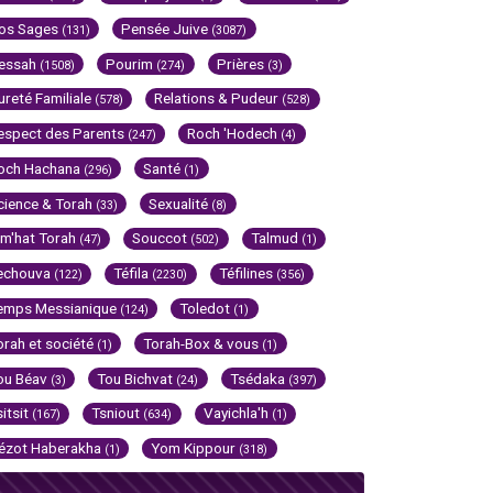
os Sages
Pensée Juive
(131)
(3087)
essah
Pourim
Prières
(1508)
(274)
(3)
ureté Familiale
Relations & Pudeur
(578)
(528)
espect des Parents
Roch 'Hodech
(247)
(4)
och Hachana
Santé
(296)
(1)
cience & Torah
Sexualité
(33)
(8)
im'hat Torah
Souccot
Talmud
(47)
(502)
(1)
echouva
Téfila
Téfilines
(122)
(2230)
(356)
emps Messianique
Toledot
(124)
(1)
orah et société
Torah-Box & vous
(1)
(1)
ou Béav
Tou Bichvat
Tsédaka
(3)
(24)
(397)
sitsit
Tsniout
Vayichla'h
(167)
(634)
(1)
ézot Haberakha
Yom Kippour
(1)
(318)