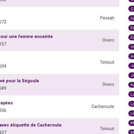
C
Pessah
E
572
E
 pour une femme enceinte
E
Divers
157
H
H
Tsniout
J
604
J
vé pour la Ségoula
Divers
K
689
L
rayées
L
Cacheroute
936
L
M
 avec étiquette de Cacheroute
Tsniout
M
427