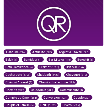
'Hanouka
Actualité
Argent & Travail
(244)
(287)
(747)
Balak
Bamidbar
Bar-Mitsva
Berechit
(1)
(1)
(118)
(1)
Beth-Hamikdach
Brakhot
Brit-Mila
(6)
(1520)
(176)
Cacheroute
Chabbath
Chavouot
(3703)
(2429)
(219)
Chémini Atseret
Chemirat haLachone
(5)
(188)
Chemita
Chiddoukh
Communauté
(135)
(200)
(3)
Compte du Omer
Conversion
Couple
(264)
(303)
(297)
Couple et Famille
Deuil
Divers
(5)
(1102)
(5037)