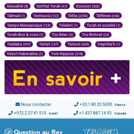
Sexualité
Sim'hat Torah
Souccot
(8)
(47)
(502)
Talmud
Techouva
Téfila
Téfilines
(1)
(122)
(2230)
(356)
Temps Messianique
Toledot
Torah et société
(124)
(1)
(1)
Torah-Box & vous
Tou Béav
Tou Bichvat
(1)
(3)
(24)
Tsédaka
Tsitsit
Tsniout
Vayichla'h
(397)
(167)
(634)
(1)
Vézot Haberakha
Yom Kippour
(1)
(318)
Nous contacter
+33.1.80.20.5000
France
+972.2.37.41.515
+1.437.887.14.93
Israël
Canada