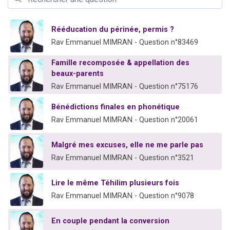
2 personnes viennent de nous rejoindre sur WhatsApp
13 personnes viennent de demander une bénédiction
Rééducation du périnée, permis ?
Il reste 49 places pour étudier en groupe sur Zoom
Rav Emmanuel MIMRAN - Question n°83469
12 nouvelles musiques dans Torah-Box Music
Famille recomposée & appellation des
2 personnes viennent de nous rejoindre sur WhatsApp
beaux-parents
Rav Emmanuel MIMRAN - Question n°75176
Bénédictions finales en phonétique
Rav Emmanuel MIMRAN - Question n°20061
Malgré mes excuses, elle ne me parle pas
Rav Emmanuel MIMRAN - Question n°3521
Lire le même Téhilim plusieurs fois
Rav Emmanuel MIMRAN - Question n°9078
En couple pendant la conversion