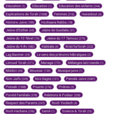
Education
Education
Education des enfants
(1)
(1)
(244)
Explications de Torah
Femmes
Hassidout
(1058)
(316)
(4)
Histoire Juive
Hochaana Rabba
(189)
(18)
Jeûne d'Esther
Jeûne de Guedalia
(69)
(51)
Jeûne du 10 Tévet
Jeûne du 17 Tamouz
(74)
(270)
Jeûne du 9 Av
Kabbala
Kriat haTorah
(582)
(4)
(220)
Lag Baomer
Le sens des prénoms hébraïques
(29)
(2)
Limoud Torah
Mariage
Mélanges lait/viande
(371)
(772)
(1)
Middot
Moussar
Musique juive
(69)
(154)
(1)
Non-Juifs
Nos Sages
Pensée Juive
(249)
(131)
(3087)
Pessah
Pourim
Prières
(1508)
(274)
(3)
Pureté Familiale
Relations & Pudeur
(578)
(528)
Respect des Parents
Roch 'Hodech
(247)
(4)
Roch Hachana
Santé
Science & Torah
(296)
(1)
(33)