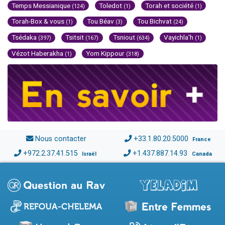
Temps Messianique
Toledot
Torah et société
(124)
(1)
(1)
Torah-Box & vous
Tou Béav
Tou Bichvat
(1)
(3)
(24)
Tsédaka
Tsitsit
Tsniout
Vayichla'h
(397)
(167)
(634)
(1)
Vézot Haberakha
Yom Kippour
(1)
(318)
Nous contacter
+33.1.80.20.5000
France
+972.2.37.41.515
+1.437.887.14.93
Israël
Canada