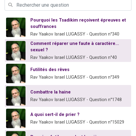
Il reste 49 places pour étudier en groupe sur Zoom
3 personnes viennent de nous rejoindre sur WhatsApp
Pourquoi les Tsadikim reçoivent épreuves et
2 personnes viennent de nous rejoindre sur WhatsApp
souffrances
2 nouvelles musiques dans Torah-Box Music
Rav Yaakov Israel LUGASSY - Question n°340
6 personnes viennent de nous rejoindre sur WhatsApp
Comment réparer une faute à caractère...
sexuel ?
Rav Yaakov Israel LUGASSY - Question n°40
Futilités des rêves
Rav Yaakov Israel LUGASSY - Question n°349
Combattre la haine
Rav Yaakov Israel LUGASSY - Question n°1748
A quoi sert-il de prier ?
Rav Yaakov Israel LUGASSY - Question n°15029