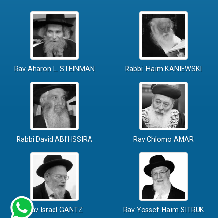
Rav Aharon L. STEINMAN
Rabbi 'Haïm KANIEWSKI
Rabbi David ABI'HSSIRA
Rav Chlomo AMAR
Rav Israël GANTZ
Rav Yossef-Haïm SITRUK