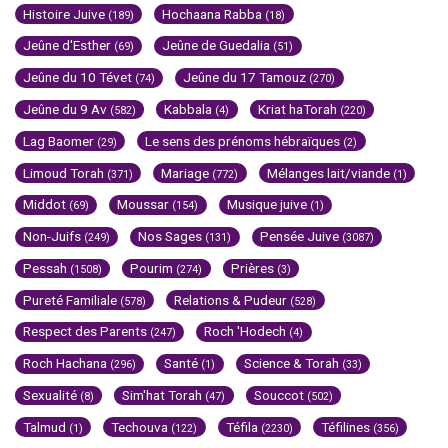
Histoire Juive
Hochaana Rabba
(189)
(18)
Jeûne d'Esther
Jeûne de Guedalia
(69)
(51)
Jeûne du 10 Tévet
Jeûne du 17 Tamouz
(74)
(270)
Jeûne du 9 Av
Kabbala
Kriat haTorah
(582)
(4)
(220)
Lag Baomer
Le sens des prénoms hébraïques
(29)
(2)
Limoud Torah
Mariage
Mélanges lait/viande
(371)
(772)
(1)
Middot
Moussar
Musique juive
(69)
(154)
(1)
Non-Juifs
Nos Sages
Pensée Juive
(249)
(131)
(3087)
Pessah
Pourim
Prières
(1508)
(274)
(3)
Pureté Familiale
Relations & Pudeur
(578)
(528)
Respect des Parents
Roch 'Hodech
(247)
(4)
Roch Hachana
Santé
Science & Torah
(296)
(1)
(33)
Sexualité
Sim'hat Torah
Souccot
(8)
(47)
(502)
Talmud
Techouva
Téfila
Téfilines
(1)
(122)
(2230)
(356)