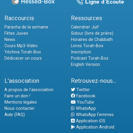
Raccourcis
Ressources
Paracha de la semaine
Calendrier Juif
Fêtes Juives
Sidour (livre de prière)
News
Horaires de Chabbath
Cours Mp3-Vidéo
Livres Torah-Box
Yéchiva Torah-Box
Inscription
Dédicacer un cours
Podcast Torah-Box
English Version
L'association
Retrouvez-nous...
A propos de l'association
Twitter
Faire un don !
Facebook
Mentions légales
YouTube
Nous contacter
WhatsApp
Aide (FAQ)
WhatsApp Femmes
Application iOS
Application Android