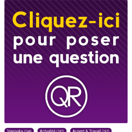
'Hanouka
Actualité
Argent & Travail
(244)
(287)
(747)