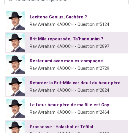
Il reste 49 places pour étudier en groupe sur Zoom
3 personnes viennent de nous rejoindre sur WhatsApp
Lecitone Genius, Cachère ?
2 personnes viennent de nous rejoindre sur WhatsApp
Rav Avraham KADOCH - Question n°5124
2 nouvelles musiques dans Torah-Box Music
Brit Mila repoussée, Ta'hanounim ?
6 personnes viennent de nous rejoindre sur WhatsApp
Rav Avraham KADOCH - Question n°2897
Rester ami avec mon ex-compagne
Rav Avraham KADOCH - Question n°2729
Retarder la Brit-Mila car deuil du beau-père
Rav Avraham KADOCH - Question n°2824
Le futur beau-père de ma fille est Goy
Rav Avraham KADOCH - Question n°2464
Grossesse : Halakhot et Téfilot