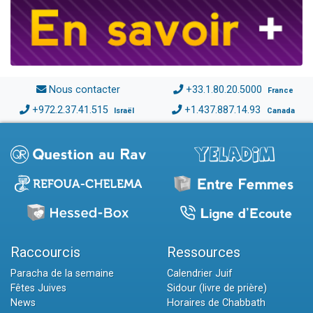
Nous contacter
+33.1.80.20.5000
France
+972.2.37.41.515
+1.437.887.14.93
Israël
Canada
Raccourcis
Ressources
Paracha de la semaine
Calendrier Juif
Fêtes Juives
Sidour (livre de prière)
News
Horaires de Chabbath