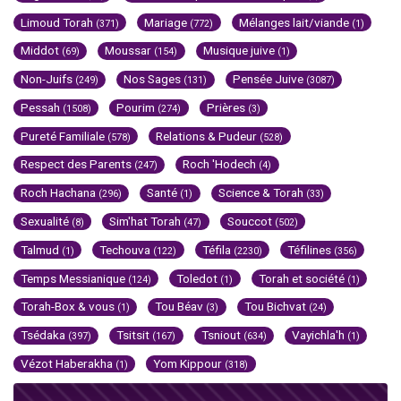
Limoud Torah
Mariage
Mélanges lait/viande
(371)
(772)
(1)
Middot
Moussar
Musique juive
(69)
(154)
(1)
Non-Juifs
Nos Sages
Pensée Juive
(249)
(131)
(3087)
Pessah
Pourim
Prières
(1508)
(274)
(3)
Pureté Familiale
Relations & Pudeur
(578)
(528)
Respect des Parents
Roch 'Hodech
(247)
(4)
Roch Hachana
Santé
Science & Torah
(296)
(1)
(33)
Sexualité
Sim'hat Torah
Souccot
(8)
(47)
(502)
Talmud
Techouva
Téfila
Téfilines
(1)
(122)
(2230)
(356)
Temps Messianique
Toledot
Torah et société
(124)
(1)
(1)
Torah-Box & vous
Tou Béav
Tou Bichvat
(1)
(3)
(24)
Tsédaka
Tsitsit
Tsniout
Vayichla'h
(397)
(167)
(634)
(1)
Vézot Haberakha
Yom Kippour
(1)
(318)