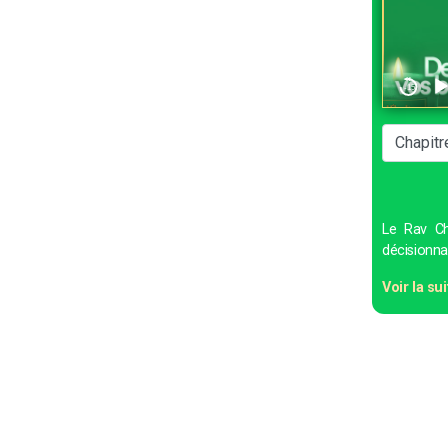
Le Rav Ch
décisionna
Voir la sui