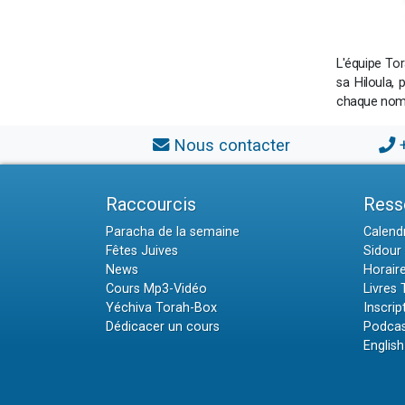
L'équipe To
sa Hiloula,
chaque nom
Nous contacter
Raccourcis
Ress
Paracha de la semaine
Calendr
Fêtes Juives
Sidour 
News
Horair
Cours Mp3-Vidéo
Livres
Yéchiva Torah-Box
Inscrip
Dédicacer un cours
Podcas
English