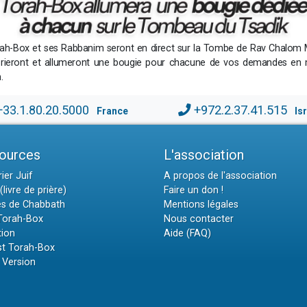
rah-Box et ses Rabbanim seront en direct sur la Tombe de Rav Chalom
 prieront et allumeront une bougie pour chacune de vos demandes en
.
+33.1.80.20.5000
+972.2.37.41.515
France
Is
ources
L'association
ier Juif
A propos de l'association
(livre de prière)
Faire un don !
es de Chabbath
Mentions légales
 Torah-Box
Nous contacter
tion
Aide (FAQ)
t Torah-Box
 Version