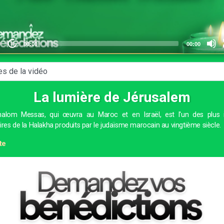
Charles C.
Nathaniel A.
Amanda C.
La lumière de Jérusalem
alom Messas, qui œuvra au Maroc et en Israël, est l'un des plus 
ires de la Halakha produits par le judaïsme marocain au vingtième siècle.
te