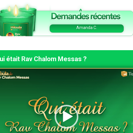
Juliette D.
Nicole H.
Noah M.
Josette N.
ui était Rav Chalom Messas ?
Yassine C.
Michelle M.
Nelly N.
Nathan M.
Lea H.
Nathalie H.
Laurence V.
Yoni David M.