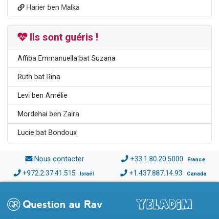
Harier ben Malka
Ils sont guéris !
Affiba Emmanuella bat Suzana
Ruth bat Rina
Levi ben Amélie
Mordehai ben Zaira
Lucie bat Bondoux
Nous contacter
+33.1.80.20.5000
France
+972.2.37.41.515
+1.437.887.14.93
Israël
Canada