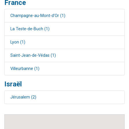
France
Il reste 49 places pour étudier en groupe sur Zoom
12 nouvelles musiques dans Torah-Box Music
Champagne-au-Mont-d'Or (1)
3 personnes viennent de nous rejoindre sur WhatsApp
La Teste-de-Buch (1)
2 personnes viennent de nous rejoindre sur WhatsApp
2 personnes viennent de nous rejoindre sur WhatsApp
Lyon (1)
Saint-Jean-de-Védas (1)
Villeurbanne (1)
Israël
Jérusalem (2)