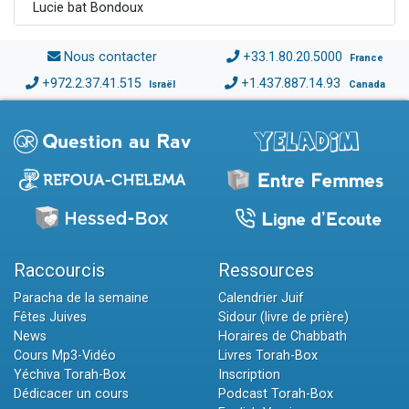
Lucie bat Bondoux
Nous contacter
+33.1.80.20.5000
France
+972.2.37.41.515
+1.437.887.14.93
Israël
Canada
Raccourcis
Ressources
Paracha de la semaine
Calendrier Juif
Fêtes Juives
Sidour (livre de prière)
News
Horaires de Chabbath
Cours Mp3-Vidéo
Livres Torah-Box
Yéchiva Torah-Box
Inscription
Dédicacer un cours
Podcast Torah-Box