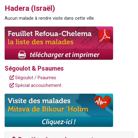
2 personnes viennent de nous rejoindre sur WhatsApp
Hadera (Israël)
13 personnes viennent de demander une bénédiction
Aucun malade à rendre visite dans cette ville.
Il reste 49 places pour étudier en groupe sur Zoom
12 nouvelles musiques dans Torah-Box Music
2 personnes viennent de nous rejoindre sur WhatsApp
Ségoulot & Psaumes
Ségoulot / Psaumes
Spécial accouchement