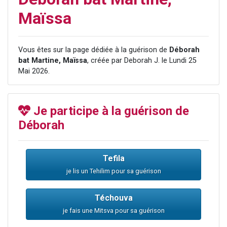
3 personnes viennent de faire un don pour Événements Torah-Box
Maïssa
3 personnes viennent de nous rejoindre sur WhatsApp
11 personnes viennent de demander une bénédiction
Vous êtes sur la page dédiée à la guérison de
Déborah
Il reste 49 places pour étudier en groupe sur Zoom
bat Martine, Maïssa
, créée par Deborah J. le Lundi 25
2 personnes viennent de nous rejoindre sur WhatsApp
Mai 2026.
Je participe à la guérison de
Déborah
Tefila
je lis un Tehilim pour sa guérison
Téchouva
je fais une Mitsva pour sa guérison