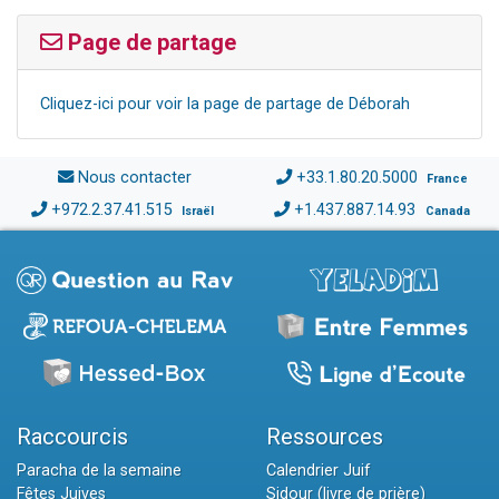
Page de partage
Cliquez-ici pour voir la page de partage de Déborah
Nous contacter
+33.1.80.20.5000
France
+972.2.37.41.515
+1.437.887.14.93
Israël
Canada
Raccourcis
Ressources
Paracha de la semaine
Calendrier Juif
Fêtes Juives
Sidour (livre de prière)