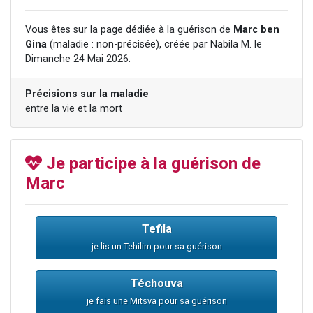
4 personnes viennent de nous rejoindre sur WhatsApp
Vous êtes sur la page dédiée à la guérison de
Marc ben
3 personnes viennent de nous rejoindre sur WhatsApp
Gina
(maladie : non-précisée), créée par Nabila M. le
3 personnes viennent de faire un don pour 5 jours de vacances aux Orphelins
Dimanche 24 Mai 2026.
Odaya vient de donner son Maasser
Précisions sur la maladie
2 personnes viennent de faire un don pour Tsédaka : pauvres d'Israel
entre la vie et la mort
Je participe à la guérison de
Marc
Tefila
je lis un Tehilim pour sa guérison
Téchouva
je fais une Mitsva pour sa guérison