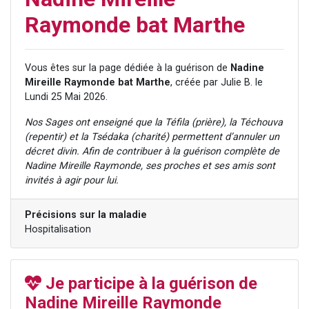
13 personnes viennent de demander une bénédiction
Raymonde bat Marthe
30 personnes viennent de faire un don pour Sauvez la jambe de Yohan
Il reste 49 places pour étudier en groupe sur Zoom
Vous êtes sur la page dédiée à la guérison de
Nadine
12 nouvelles musiques dans Torah-Box Music
Mireille Raymonde bat Marthe
, créée par Julie B. le
29 personnes viennent de demander une bénédiction
Lundi 25 Mai 2026.
Nos Sages ont enseigné que la Téfila (prière), la Téchouva
(repentir) et la Tsédaka (charité) permettent d’annuler un
décret divin. Afin de contribuer à la guérison complète de
Nadine Mireille Raymonde, ses proches et ses amis sont
invités à agir pour lui.
Précisions sur la maladie
Hospitalisation
Je participe à la guérison de
Nadine Mireille Raymonde