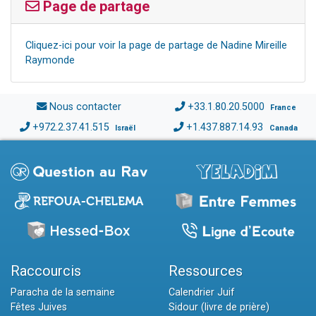
Page de partage
Cliquez-ici pour voir la page de partage de Nadine Mireille
Raymonde
Nous contacter
+33.1.80.20.5000
France
+972.2.37.41.515
+1.437.887.14.93
Israël
Canada
Raccourcis
Ressources
Paracha de la semaine
Calendrier Juif
Fêtes Juives
Sidour (livre de prière)