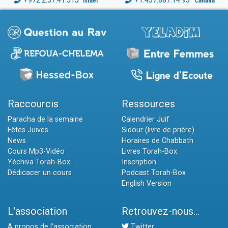
+972.2.37.41.515
+1.437.887.14.93
Israël
Canada
Raccourcis
Ressources
Paracha de la semaine
Calendrier Juif
Fêtes Juives
Sidour (livre de prière)
News
Horaires de Chabbath
Cours Mp3-Vidéo
Livres Torah-Box
Yéchiva Torah-Box
Inscription
Dédicacer un cours
Podcast Torah-Box
English Version
L'association
Retrouvez-nous...
A propos de l'association
Twitter