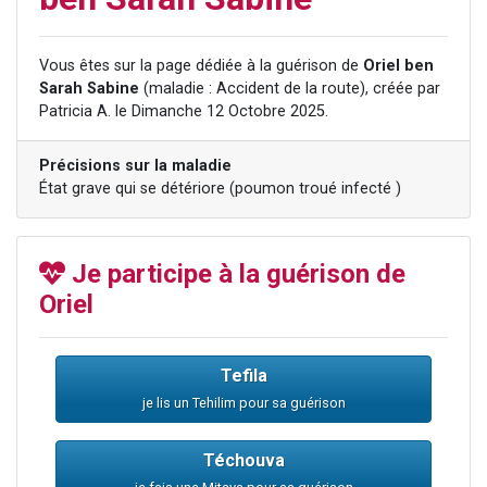
4 personnes viennent de nous rejoindre sur WhatsApp
3 personnes viennent de nous rejoindre sur WhatsApp
Vous êtes sur la page dédiée à la guérison de
Oriel ben
3 personnes viennent de faire un don pour 5 jours de vacances aux Orphelins
Sarah Sabine
(maladie : Accident de la route), créée par
Patricia A. le Dimanche 12 Octobre 2025.
Odaya vient de donner son Maasser
2 personnes viennent de faire un don pour Tsédaka : pauvres d'Israel
Précisions sur la maladie
État grave qui se détériore (poumon troué infecté )
Je participe à la guérison de
Oriel
Tefila
je lis un Tehilim pour sa guérison
Téchouva