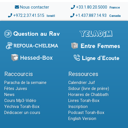
Nous contacter
+33.1.80.20.5000
France
+972.2.37.41.515
+1.437.887.14.93
Israël
Canada
Raccourcis
Ressources
Paracha de la semaine
Calendrier Juif
Fêtes Juives
Sidour (livre de prière)
News
Horaires de Chabbath
Cours Mp3-Vidéo
Livres Torah-Box
Yéchiva Torah-Box
Inscription
Dédicacer un cours
Podcast Torah-Box
English Version