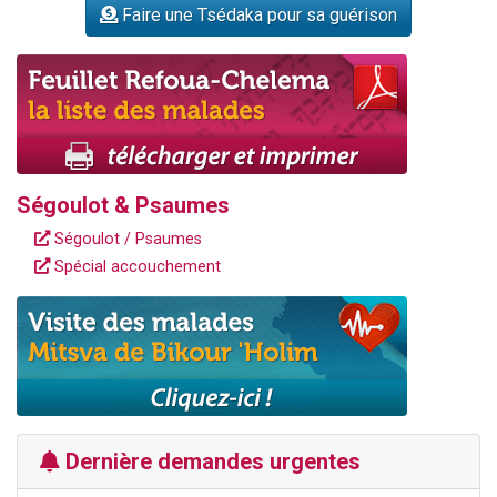
Faire une Tsédaka pour sa guérison
Ségoulot & Psaumes
Ségoulot / Psaumes
Spécial accouchement
Dernière demandes urgentes