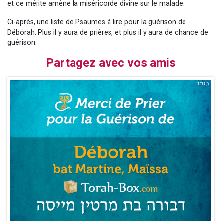
et ce mérite amène la miséricorde divine sur le malade.
Nouvelle émission radio : Visions de grandeur n°104 : Le Chabbath et le Birkat Hamazone à travers le temps
Ci-après, une liste de Psaumes à lire pour la guérison de
61 personnes viennent de demander une bénédiction
Déborah. Plus il y aura de prières, et plus il y aura de chance de
Ariel vient de donner son Maasser
guérison.
Il reste 49 places pour étudier en groupe sur Zoom
Partagez avec vos amis
Eva vient de donner son Maasser