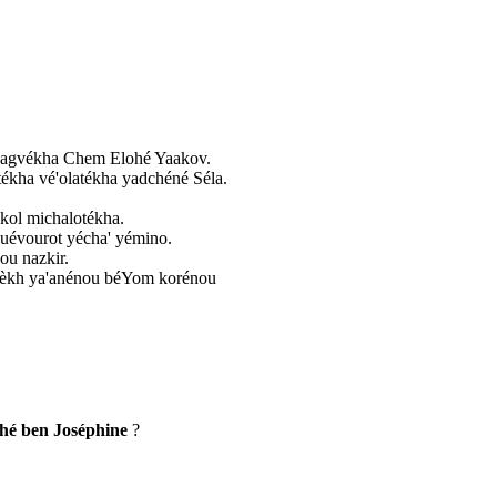
sagvékha Chem Elohé Yaakov.
ékha vé'olatékha yadchéné Séla.
kol michalotékha.
uévourot yécha' yémino.
ou nazkir.
lèkh ya'anénou béYom korénou
hé ben Joséphine
?