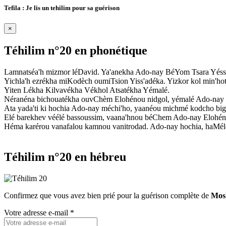
Tefila : Je lis un tehilim pour sa guérison
×
Téhilim n°20 en phonétique
Lamnatséa'h mizmor léDavid. Ya'anekha Ado-nay BéYom Tsara Yés
Yichla'h ezrékha miKodèch oumiTsion Yiss'adéka. Yizkor kol min'hot
Yiten Lékha Kilvavékha Vékhol Atsatékha Yémalé.
Néranéna bichouatékha ouvChèm Elohénou nidgol, yémalé Ado-nay 
Ata yada'ti ki hochia Ado-nay méchi'ho, yaanéou michmé kodcho big
Elé barekhev véélé bassoussim, vaana'hnou béChem Ado-nay Elohén
Héma karérou vanafalou kamnou vanitrodad. Ado-nay hochia, haMé
Téhilim n°20 en hébreu
Confirmez que vous avez bien prié pour la guérison complète de
Mos
Votre adresse e-mail *