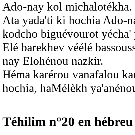
Ado-nay kol michalotékha.
Ata yada'ti ki hochia Ado-
kodcho biguévourot yécha'
Elé barekhev véélé bassou
nay Elohénou nazkir.
Héma karérou vanafalou ka
hochia, haMélèkh ya'anén
Téhilim n°20 en hébreu