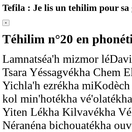
Tefila : Je lis un tehilim pour sa
×
Téhilim n°20 en phonét
Lamnatséa'h mizmor léDav
Tsara Yéssagvékha Chem E
Yichla'h ezrékha miKodèch 
kol min'hotékha vé'olatékh
Yiten Lékha Kilvavékha Vé
Néranéna bichouatékha ou