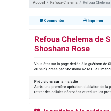
Accueil
Refoua-Chelema
Refoua Chelema 
Il reste 
12 nouve
3 personnes 
Commenter
Imprimer
2 personnes 
2 personnes 
Refoua Chelema de S
Shoshana Rose
Vous êtes sur la page dédiée à la guérison de
S
du sein), créée par Shoshana Rose L. le Diman
Précisions sur la maladie
Après une première opération d ablation de la p
retirer des cellules nécrosées et reduire les pro