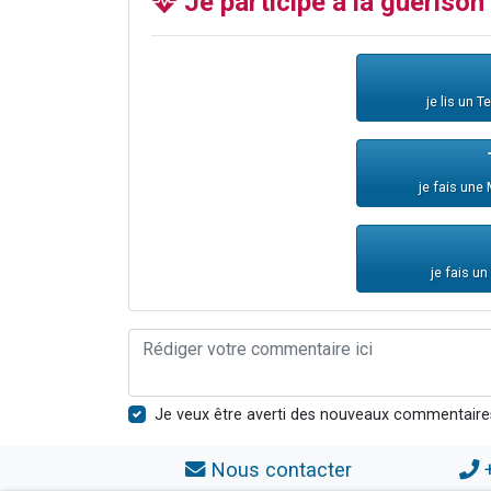
Je participe à la guériso
je lis un 
je fais une
je fais u
Je veux être averti des nouveaux commentaire
Nous contacter