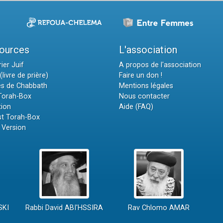
ources
L'association
ier Juif
A propos de l'association
(livre de prière)
Faire un don !
es de Chabbath
Mentions légales
 Torah-Box
Nous contacter
tion
Aide (FAQ)
t Torah-Box
 Version
SKI
Rabbi David ABI'HSSIRA
Rav Chlomo AMAR