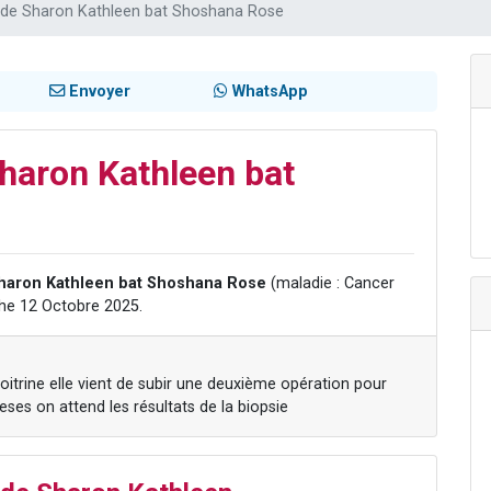
de Sharon Kathleen bat Shoshana Rose
49 places pour étudier en groupe sur Zoom
lles musiques dans Torah-Box Music
viennent de nous rejoindre sur WhatsApp
Envoyer
WhatsApp
viennent de nous rejoindre sur WhatsApp
viennent de nous rejoindre sur WhatsApp
haron Kathleen bat
haron Kathleen bat Shoshana Rose
(maladie : Cancer
che 12 Octobre 2025.
oitrine elle vient de subir une deuxième opération pour
teses on attend les résultats de la biopsie