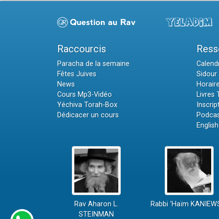
Raccourcis
Ress
Paracha de la semaine
Calendr
Fêtes Juives
Sidour 
News
Horair
Cours Mp3-Vidéo
Livres
Yéchiva Torah-Box
Inscrip
Dédicacer un cours
Podcas
English
Rav Aharon L.
Rabbi 'Haïm KANIEW
STEINMAN