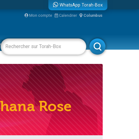
WhatsApp Torah-Box
...
Mon compte
Calendrier
Columbus
vertissements
Livres
Rabbanim
bre