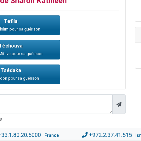
n de Sharon Kathleen
Tefila
Tehilim pour sa guérison
Téchouva
 Mitsva pour sa guérison
Tsédaka
n don pour sa guérison
s
+33.1.80.20.5000
+972.2.37.41.515
France
Is