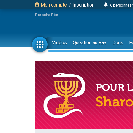
Mon compte
/
Inscription
6 personnes 
4 personn
Paracha Réé
2 personn
17 personnes
4 personnes 
Vidéos
Question au Rav
Dons
F
Il reste 
23 person
Eva vient de
4 personnes 
3 personnes 
3 personn
Odaya vient 
13 personnes
2 personnes 
30 perso