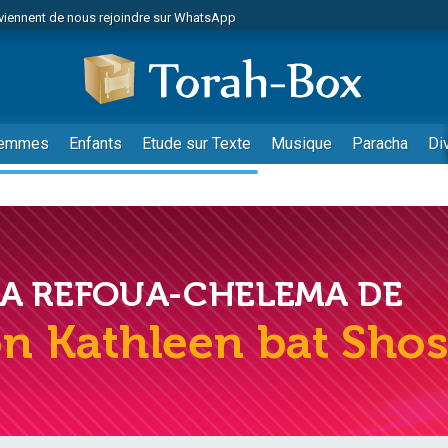
viennent de nous rejoindre sur WhatsApp
es viennent de faire un don pour Reloger Rivka, 6 enfants, victime de violences
es viennent de faire un don pour 1 Journée de Vacances Pour les Enfants
 viennent de demander une bénédiction
viennent de nous rejoindre sur WhatsApp
emmes
Enfants
Etude sur Texte
Musique
Paracha
Di
49 places pour étudier en groupe sur Zoom
nes viennent de faire un don pour Diane, 80 ans, dans un appartement insalu
 donner son Maasser
viennent de nous rejoindre sur WhatsApp
viennent de nous rejoindre sur WhatsApp
es viennent de faire un don pour 5 jours de vacances aux Orphelins
de donner son Maasser
 viennent de demander une bénédiction
viennent de nous rejoindre sur WhatsApp
nnes viennent de faire un don pour Sauvez la jambe de Yohan