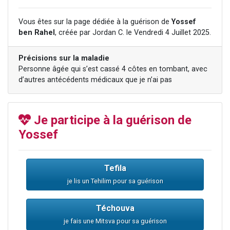
2 personnes viennent de nous rejoindre sur WhatsApp
Vous êtes sur la page dédiée à la guérison de
Yossef
13 personnes viennent de demander une bénédiction
ben Rahel
, créée par Jordan C. le Vendredi 4 Juillet 2025.
Il reste 49 places pour étudier en groupe sur Zoom
12 nouvelles musiques dans Torah-Box Music
Précisions sur la maladie
Personne âgée qui s’est cassé 4 côtes en tombant, avec
2 personnes viennent de nous rejoindre sur WhatsApp
d’autres antécédents médicaux que je n’ai pas
Je participe à la guérison de
Yossef
Tefila
je lis un Tehilim pour sa guérison
Téchouva
je fais une Mitsva pour sa guérison