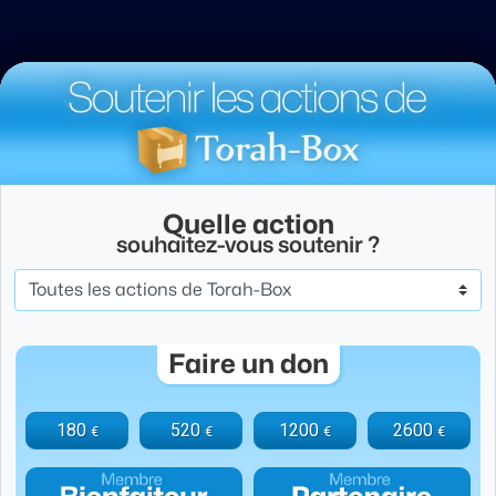
Quelle action
souhaitez-vous soutenir ?
Faire un don
180
520
1200
2600
€
€
€
€