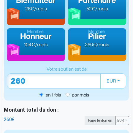
26€/mois
52€/mois
104€/mois
260€/mois
Votre soutien est de
EUR
en 1 fois
par mois
Montant total du don :
260€
Faire le don en
EUR