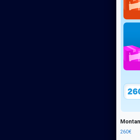
Montant
260€