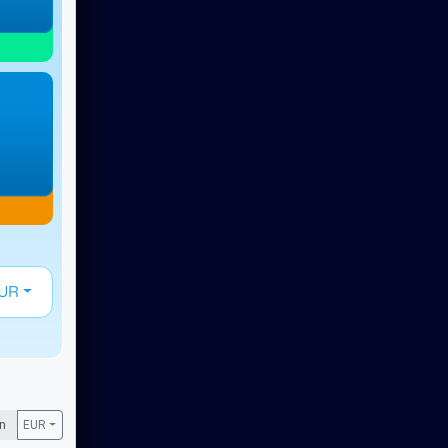
UR
en
EUR