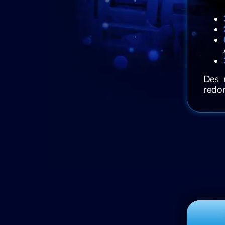
Des 
redon