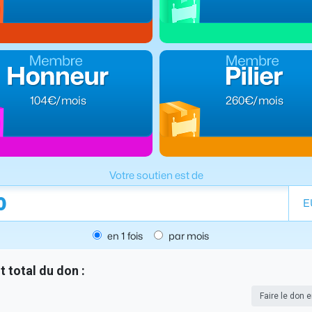
104€/mois
260€/mois
Votre soutien est de
E
en 1 fois
par mois
 total du don :
Faire le don 