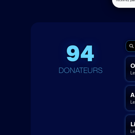
recevrez par
94
O
DONATEURS
Le
A
Le
L
Le