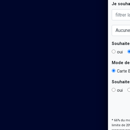
Je souhai
Souhaite
oui
Mode de
Carte 
Souhaite
oui
* 66% du mo
limite de 2