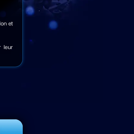
lon et
 leur