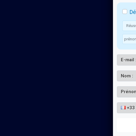
Dé
E-mail 
Nom :
Prénom
+33