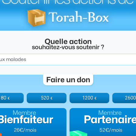
Quelle action
souhaitez-vous soutenir ?
Faire un don
180
520
1200
2600
€
€
€
26€/mois
52€/mois