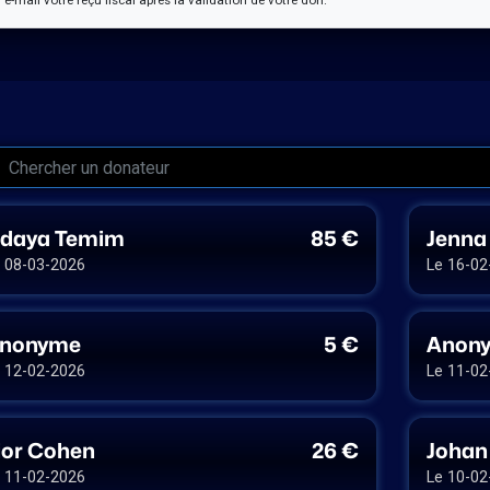
 e-mail votre reçu fiscal après la validation de votre don.
daya Temim
85 €
Jenna
 08-03-2026
Le 16-02
nonyme
5 €
Anon
 12-02-2026
Le 11-02
ior Cohen
26 €
Johan
 11-02-2026
Le 10-02