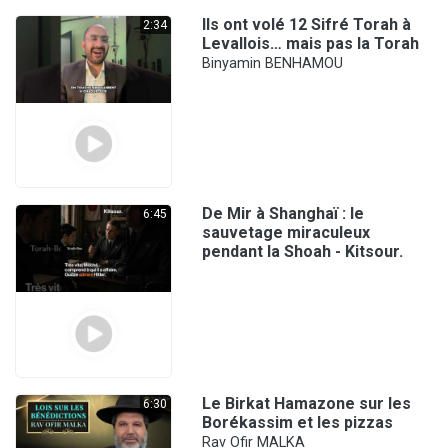
Ils ont volé 12 Sifré Torah à
2:34
Levallois… mais pas la Torah
Binyamin BENHAMOU
De Mir à Shanghaï : le
6:45
sauvetage miraculeux
pendant la Shoah - Kitsour.
Le Birkat Hamazone sur les
6:30
Borékassim et les pizzas
Rav Ofir MALKA