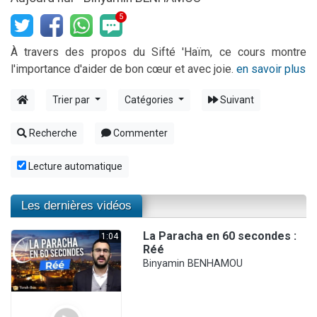
Eva vient de donner son Maasser
5
4 personnes viennent de nous rejoindre sur WhatsApp
À travers des propos du Sifté 'Haïm, ce cours montre
3 personnes viennent de nous rejoindre sur WhatsApp
l'importance d'aider de bon cœur et avec joie.
en savoir plus
Odaya vient de donner son Maasser
3 personnes viennent de faire un don pour 5 jours de vacances aux Orphelins
Trier par
Catégories
Suivant
Recherche
Commenter
Lecture automatique
Les dernières vidéos
La Paracha en 60 secondes :
1:04
Réé
Binyamin BENHAMOU