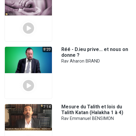
Réé - D.ieu prive... et nous on
8:20
donne ?
Rav Aharon BRAND
Mesure du Talith et lois du
7:14
Talith Katan (Halakha 1 à 4)
Rav Emmanuel BENSIMON