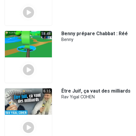
Benny prépare Chabbat : Réé
18:48
Benny
Être Juif, ça vaut des milliards
6:15
Rav Yigal COHEN