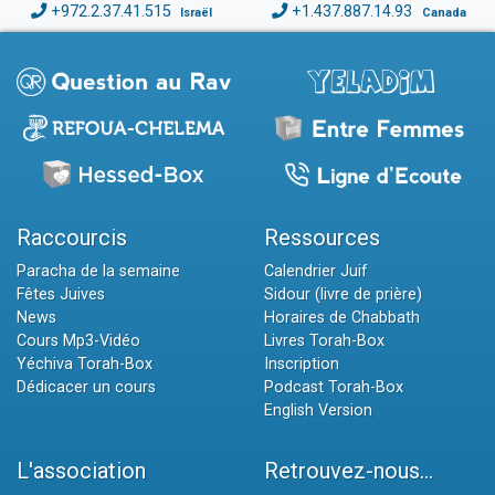
+972.2.37.41.515
+1.437.887.14.93
Israël
Canada
Raccourcis
Ressources
Paracha de la semaine
Calendrier Juif
Fêtes Juives
Sidour (livre de prière)
News
Horaires de Chabbath
Cours Mp3-Vidéo
Livres Torah-Box
Yéchiva Torah-Box
Inscription
Dédicacer un cours
Podcast Torah-Box
English Version
L'association
Retrouvez-nous...