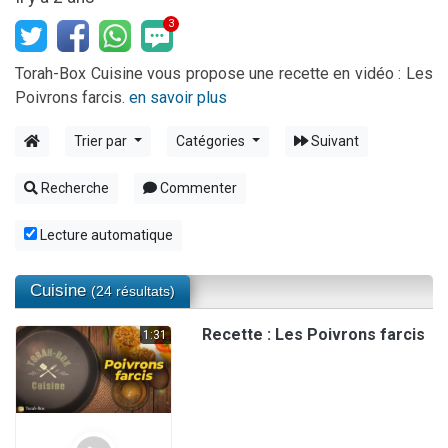
Il reste 49 places pour étudier en groupe sur Zoom
3
3 personnes viennent de nous rejoindre sur WhatsApp
Torah-Box Cuisine vous propose une recette en vidéo : Les
2 personnes viennent de nous rejoindre sur WhatsApp
Poivrons farcis.
en savoir plus
2 nouvelles musiques dans Torah-Box Music
6 personnes viennent de nous rejoindre sur WhatsApp
Trier par
Catégories
Suivant
Recherche
Commenter
Lecture automatique
Cuisine
(24 résultats)
Recette : Les Poivrons farcis
1:31